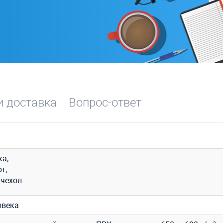
и доставка
Вопрос-ответ
ка;
т;
чехол.
овека