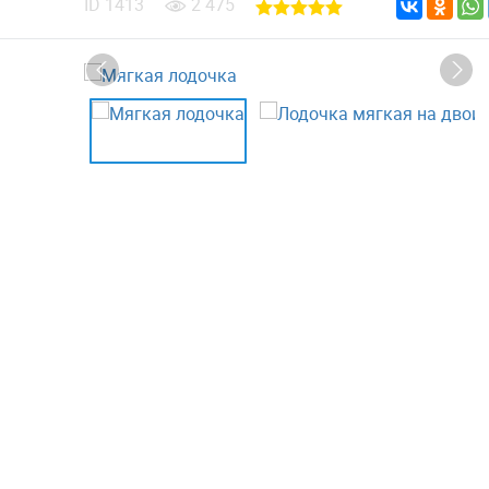
ID
1413
2 475