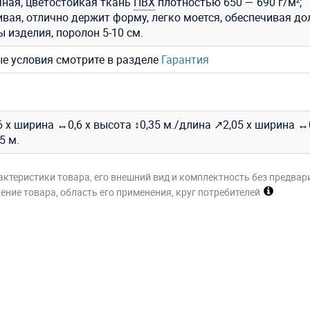
ная, цветостойкая ткань
ПВХ
плотностью 650 — 690 г/м²;
ивая, отлично держит форму, легко моется, обеспечивая до
 изделия, поролон 5-10 см.
ые условия смотрите в разделе
Гарантия
 х ширина ↔0,6 х высота ↕0,35 м./длина ↗2,05 х ширина ↔0
5 м.
актеристики товара, его внешний вид и комплектность без предвар
ние товара, область его применения, круг потребителей