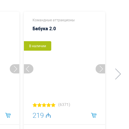
Командные аттракционы
Коман
Бабука 2.0
Розе
В наличии
В налич
(6371)
219 ₼
23