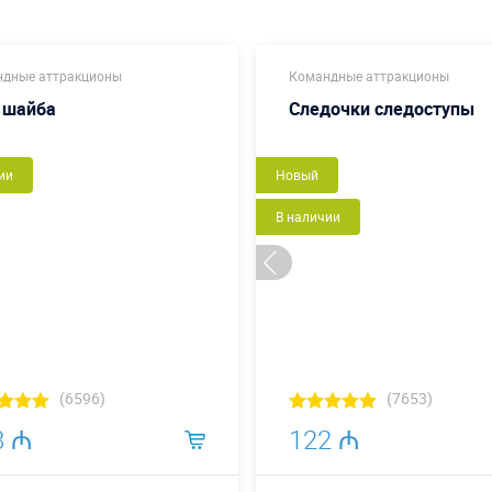
дные аттракционы
Командные аттракционы
 шайба
Следочки следоступы
ии
Новый
В наличии
(6596)
(7653)
8 ₼
122 ₼