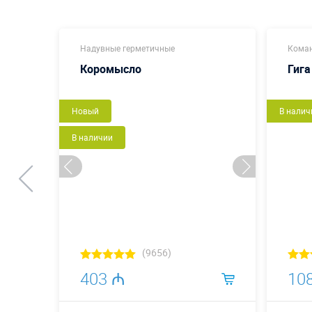
Надувные герметичные
Коман
Коромысло
Гига
Новый
В налич
В наличии
(9656)
403 ₼
10