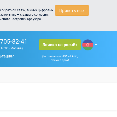
Принять всё!
 обратной связи, в иных цифровых
зательные — с вашего согласия.
мените настройки браузера.
 705-82-41
Заявка на расчёт
о 16:00 (Москва)
ьтация?
Доставляем по РФ и ЕАЭС,
точно в срок!