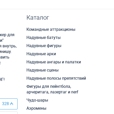
Каталог
Командные аттракционы
ажер для
Надувные батуты
и"
Надувные фигуры
 внутрь,
инишу.
Надувные арки
авить
Надувные ангары и палатки
с
Надувные сцены
Надувные полосы препятствий
НГ!
Фигуры для пейнтбола,
арчеритага, лазертаг и nerf
Чудо-шары
328 ₼
Аэромены