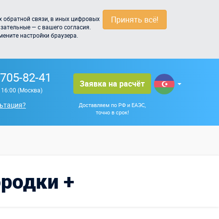
Принять всё!
 обратной связи, в иных цифровых
зательные — с вашего согласия.
мените настройки браузера.
 705-82-41
Заявка на расчёт
о 16:00 (Москва)
ьтация?
Доставляем по РФ и ЕАЭС,
точно в срок!
ородки +