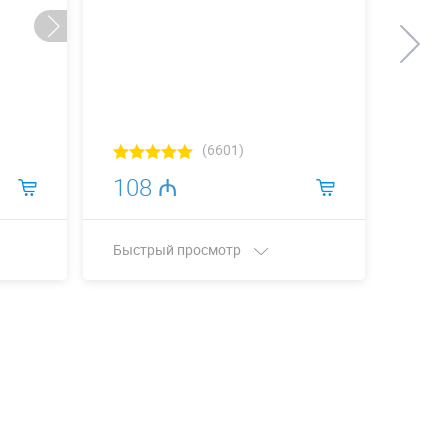
(6601)
108 ₼
11
Быстрый просмотр
Быст