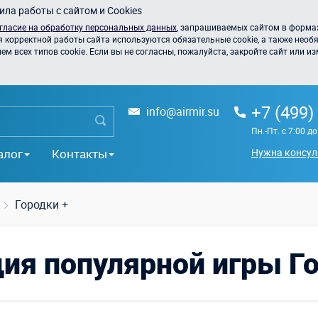
ла работы с сайтом и Cookies
гласие на обработку персональных данных
, запрашиваемых сайтом в формах
я корректной работы сайта используются обязательные cookie, а также необя
 всех типов cookie. Если вы не согласны, пожалуйста, закройте сайт или из
+7 (499)
info@airmir.su
Пн.-Пт. с 7:00 д
алог
Контакты
Нужна консул
Городки +
ия популярной игры Г