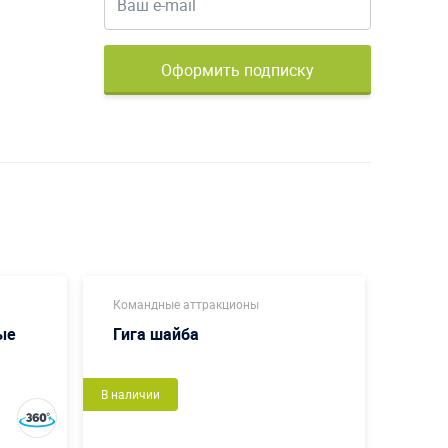
Оформить подписку
Командные аттракционы
Коман
ые
Гига шайба
Пенё
В наличии
В налич