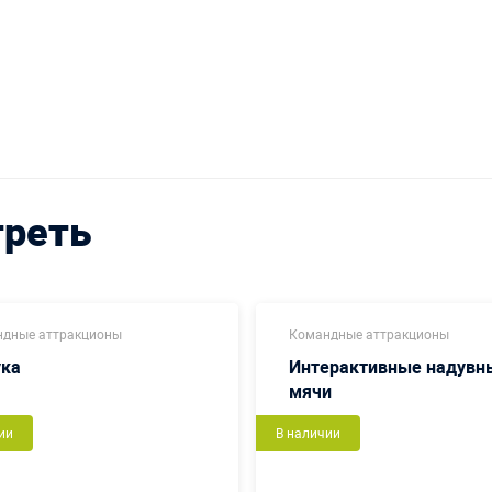
треть
дные аттракционы
Командные аттракционы
ука
Интерактивные надувн
мячи
ии
В наличии