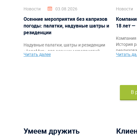
Новости
03.08.2026
Новости
Осенние мероприятия без капризов
Компани
погоды: палатки, надувные шатры и
18 лет —
резиденции
Компания 
История р
Надувные палатки, шатры и резиденции
реализова
«АэроМир» для осенних мероприятий,
Читать далее
Читать да
благодарн
фестивалей, корпоративов, спортивных
команде, 
стартов и промоакций. Защита от
самыми я
непогоды, быстрый монтаж,
работы.
брендирование и комфортное
пространство для гостей и организаторов.
В 
Умеем дружить
Клие