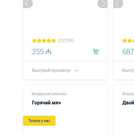
(12749)
255 ₼
687
Быстрый просмотр
Быст
Купить в 1 клик
Воздушная реклама
Возду
Горячий мяч
Двой
Только у нас