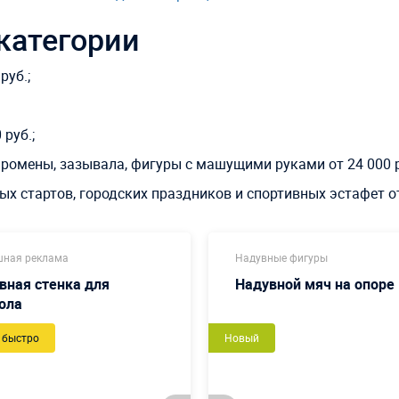
категории
руб.;
руб.;
омены, зазывала, фигуры с машущими руками от 24 000 р
х стартов, городских праздников и спортивных эстафет от
шная реклама
Надувные фигуры
вная стенка для
Надувной мяч на опоре
ола
 быстро
Новый