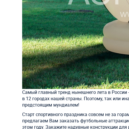
Самый главный тренд нынешнего лета в России -
в 12 городах нашей страны. Поэтому, так или и
предстоящим мундиалем!
Старт спортивного праздника совсем не за гора
предлагаем Вам заказать футбольные аттракцио
этом году. Закажите надувные конструкции для