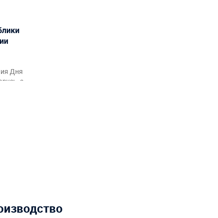
блики
ции
ния Дня
русь, а
рмления
акционов
оизводство