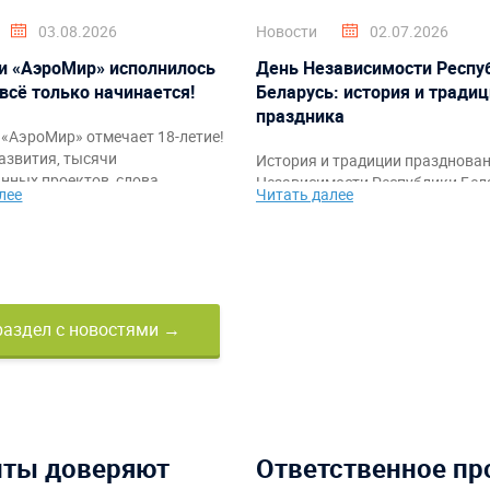
03.08.2026
Новости
02.07.2026
и «АэроМир» исполнилось
День Независимости Респу
 всё только начинается!
Беларусь: история и тради
праздника
«АэроМир» отмечает 18-летие!
азвития, тысячи
История и традиции празднова
нных проектов, слова
Независимости Республики Бела
лее
Читать далее
ости клиентам, партнёрам и
также идеи тематического офо
а также праздничное видео с
мероприятий и командных аттр
ркими моментами за годы
от компании «АэроМир».
раздел с новостями →
нты доверяют
Ответственное пр