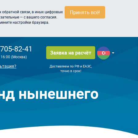
Принять всё!
 обратной связи, в иных цифровых
зательные — с вашего согласия.
мените настройки браузера.
 705-82-41
Заявка на расчёт
о 16:00 (Москва)
ьтация?
Доставляем по РФ и ЕАЭС,
точно в срок!
енд нынешнего