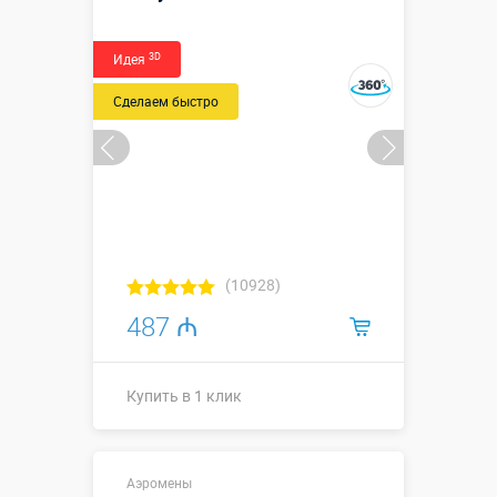
3D
Идея
Купить в 1 клик
Сделаем быстро
(10928)
487 ₼
Купить в 1 клик
Одноцвет
Аэромены
↕2,5 м (⌀
Высота, метры: