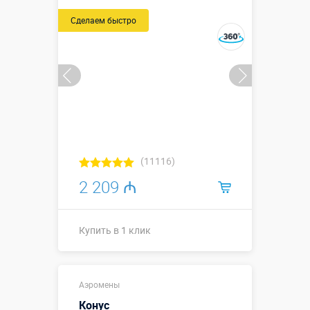
Сделаем быстро
Купить в 1 клик
(11116)
2 209 ₼
Купить в 1 клик
2,0 м / 1,6 м
Высота, метры:
Аэромены
(диаметр)
Конус
Больше деталей →