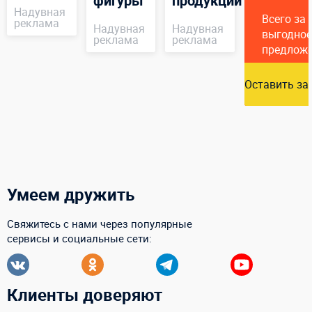
фигуры
продукции
Надувная
Всего за
реклама
Надувная
Надувная
выгодное
реклама
реклама
предлож
Оставить за
Умеем дружить
Свяжитесь с нами через популярные
сервисы и социальные сети:
Клиенты доверяют