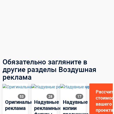
Обязательно загляните в
другие разделы Воздушная
реклама
Рассчит
53
28
17
стоимос
Оригинальная
Надувные
Надувные
вашего
реклама
рекламные
копии
проекта