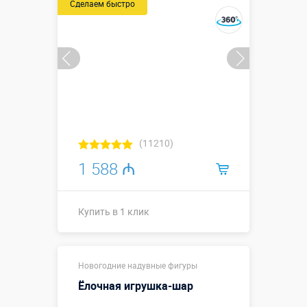
Сделаем быстро
(11210)
1 588 ₼
Купить в 1 клик
Высота, метры:
3 м
Новогодние надувные фигуры
Больше деталей →
Ёлочная игрушка-шар
Смотреть видео