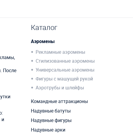
Каталог
Аэромены
Рекламные аэромены
кламы,
Стилизованные аэромены
Универсальные аэромены
. После
Фигуры с машущей рукой
Аэротрубы и шлейфы
рутки
Командные аттракционы
Надувные батуты
р:
 и
Надувные фигуры
Надувные арки