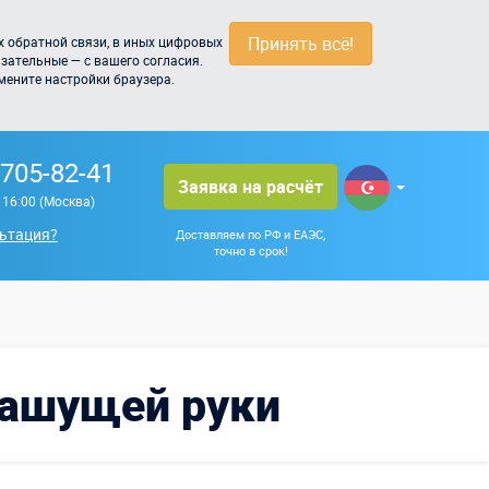
Принять всё!
 обратной связи, в иных цифровых
зательные — с вашего согласия.
мените настройки браузера.
 705-82-41
Заявка на расчёт
о 16:00 (Москва)
ьтация?
Доставляем по РФ и ЕАЭС,
точно в срок!
машущей руки