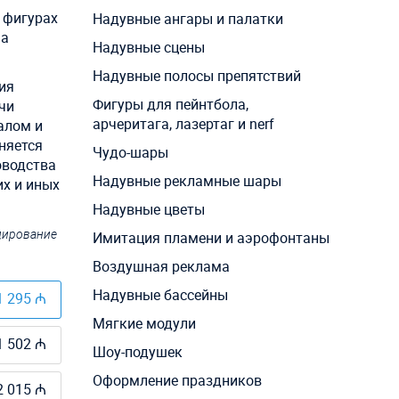
 фигурах
Надувные ангары и палатки
 а
Надувные сцены
Надувные полосы препятствий
ия
Фигуры для пейнтбола,
чи
арчеритага, лазертаг и nerf
алом и
няется
Чудо-шары
оводства
Надувные рекламные шары
их и иных
Надувные цветы
ндирование
Имитация пламени и аэрофонтаны
Воздушная реклама
Надувные бассейны
1 295 ₼
Мягкие модули
1 502 ₼
Шоу-подушек
Оформление праздников
2 015 ₼