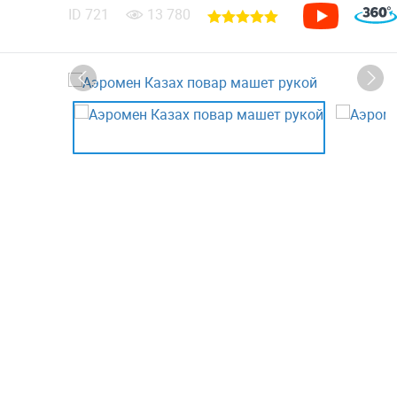
ID
721
13 780