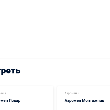
треть
мены
Аэромены
омен Повар
Аэромен Монтажник