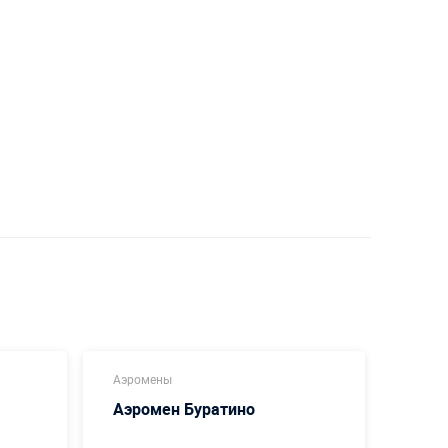
Аэромены
Аэром
Аэромен Буратино
Аэро