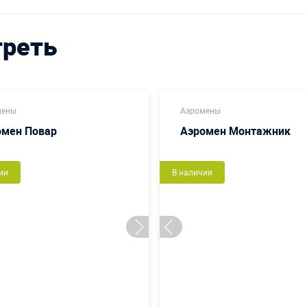
треть
мены
Аэромены
омен Повар
Аэромен Монтажник
ии
В наличии