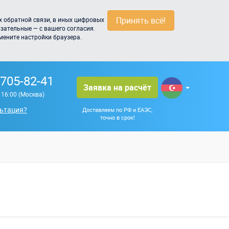
Принять всё!
 обратной связи, в иных цифровых
зательные — с вашего согласия.
мените настройки браузера.
 705-82-41
Заявка на расчёт
о 16:00 (Москва)
ьтация?
Доставляем по РФ и ЕАЭС,
точно в срок!