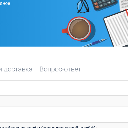
одное
и доставка
Вопрос-ответ
ая оболочка трубы (цилиндрический шлейф);