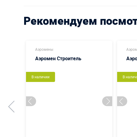
Рекомендуем посмо
Аэромены
Аэро
Аэромен Строитель
Аэр
В наличии
В налич