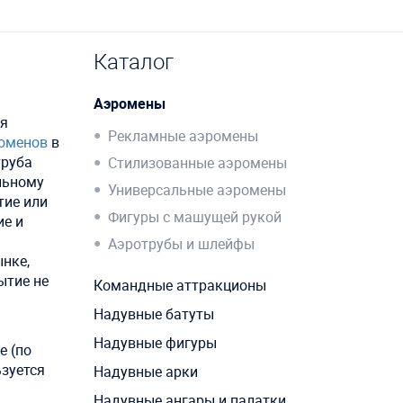
Каталог
Аэромены
ля
Рекламные аэромены
оменов
в
труба
Стилизованные аэромены
льному
Универсальные аэромены
тие или
Фигуры с машущей рукой
ие и
Аэротрубы и шлейфы
ынке,
ытие не
Командные аттракционы
Надувные батуты
Надувные фигуры
е (по
ьзуется
Надувные арки
Надувные ангары и палатки