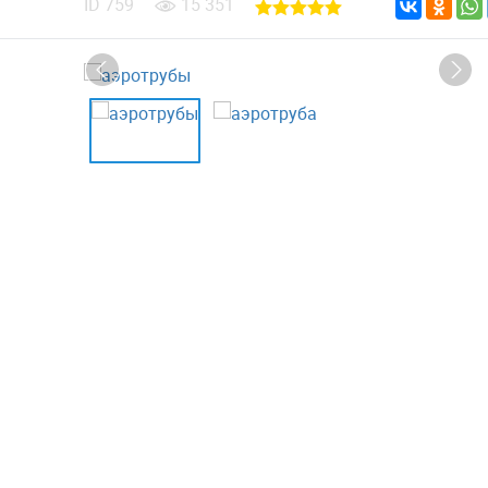
ID
759
15 351