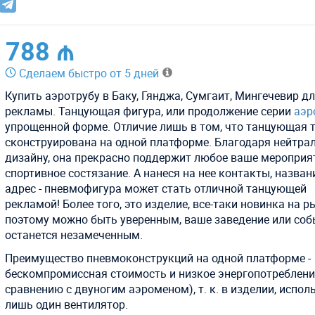
788 ₼
Сделаем быстро от 5 дней
Купить аэротрубу в Баку, Гянджа, Сумгаит, Мингечевир д
рекламы. Танцующая фигура, или продолжение серии
аэр
упрощенной форме. Отличие лишь в том, что танцующая 
сконструирована на одной платформе. Благодаря нейтра
дизайну, она прекрасно поддержит любое ваше мероприя
спортивное состязание. А нанеся на нее контакты, назван
адрес - пневмофигура может стать отличной танцующей
рекламой! Более того, это изделие, все-таки новинка на р
поэтому можно быть уверенным, ваше заведение или соб
останется незамеченным.
Преимущество пневмоконструкций на одной платформе -
бескомпромиссная стоимость и низкое энергопотреблени
сравнению с двуногим аэроменом), т. к. в изделии, испол
лишь один вентилятор.