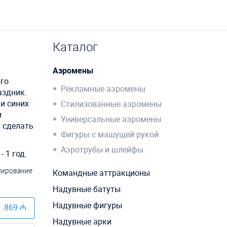
Каталог
Аэромены
ого
Рекламные аэромены
аздник.
и синих
Стилизованные аэромены
и
Универсальные аэромены
т сделать
Фигуры с машущей рукой
Аэротрубы и шлейфы
 1 год.
ндирование
Командные аттракционы
Надувные батуты
Надувные фигуры
869 ₼
Надувные арки