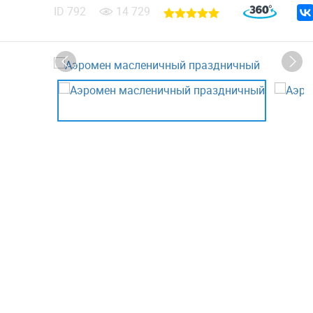
ID
792
14 729