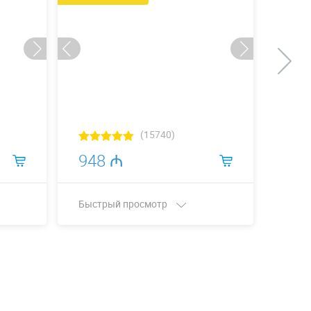
(15740)
948 ₼
94
Быстрый просмотр
Быст