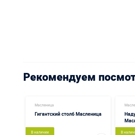
Рекомендуем посмо
Масленица
Масл
Гигантский столб Масленица
Наду
Мас
В наличии
В налич