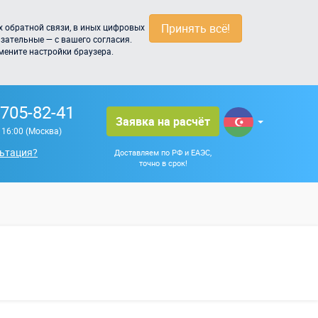
Принять всё!
 обратной связи, в иных цифровых
зательные — с вашего согласия.
мените настройки браузера.
 705-82-41
Заявка на расчёт
о 16:00 (Москва)
ьтация?
Доставляем по РФ и ЕАЭС,
точно в срок!