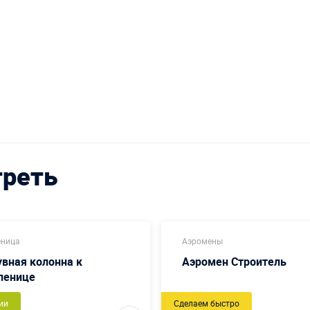
треть
еница
Аэромены
вная колонна к
Аэромен Строитель
ленице
ии
Сделаем быстро