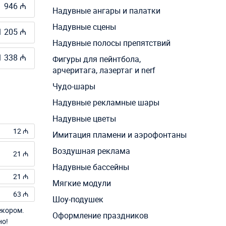
946 ₼
Надувные ангары и палатки
Надувные сцены
1 205 ₼
Надувные полосы препятствий
1 338 ₼
Фигуры для пейнтбола,
арчеритага, лазертаг и nerf
Чудо-шары
Надувные рекламные шары
Надувные цветы
12 ₼
Имитация пламени и аэрофонтаны
Воздушная реклама
21 ₼
Надувные бассейны
21 ₼
Мягкие модули
63 ₼
Шоу-подушек
екором.
Оформление праздников
но!