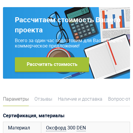
Рассчитаем стоимость Вашего
проекта
Всего за один час подготовим для Вас выгодное
коммерческое предложение!
Рассчитать стоимость
Параметры
Отзывы
Наличие и доставка
Вопрос-от
Сертификация, материалы
Материал
Оксфорд
300
DEN