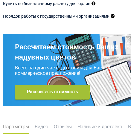
Купить по безналичному расчету для юрлиц
Порядок работы с государственными организациями
Рассчитаем стоимость Ваших
надувных цветов
Всего за один час подготовим для Вас выгодное
коммерческое предложение!
Рассчитать стоимость
Параметры
Видео
Отзывы
Наличие и доставка
Во