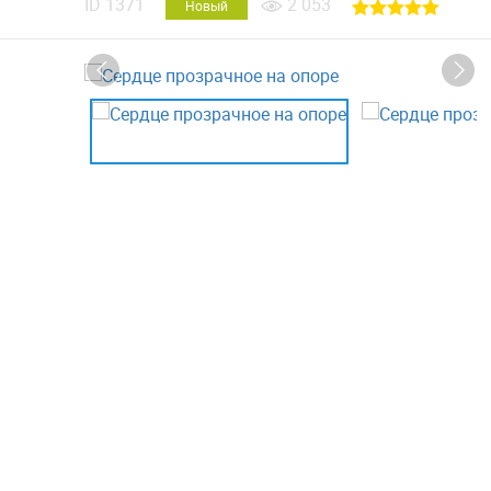
ID
1371
2 053
Новый