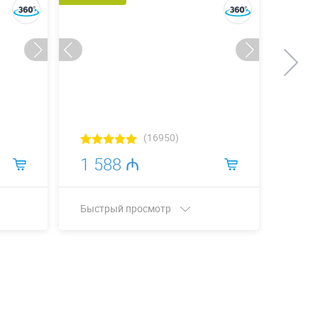
(16950)
1 588 ₼
4 3
Быстрый просмотр
Быст