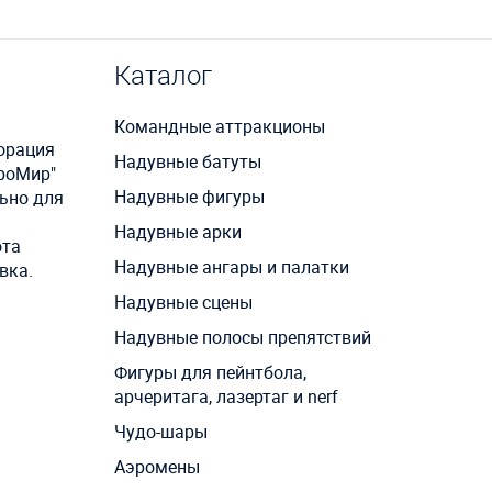
Каталог
Командные аттракционы
корация
Надувные батуты
эроМир"
Надувные фигуры
ьно для
Надувные арки
ота
Надувные ангары и палатки
вка.
Надувные сцены
Надувные полосы препятствий
Фигуры для пейнтбола,
арчеритага, лазертаг и nerf
Чудо-шары
Аэромены