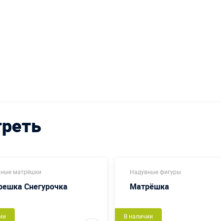
треть
ные матрёшки
Надувные фигуры
решка Снегурочка
Матрёшка
ии
В наличии