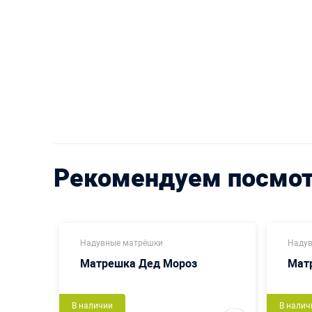
Рекомендуем посмо
Надувные матрёшки
Надув
е
Матрешка Дед Мороз
Мат
В наличии
В налич