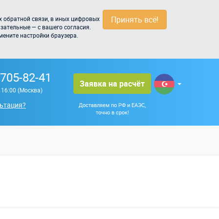
Принять всё!
 обратной связи, в иных цифровых
зательные — с вашего согласия.
мените настройки браузера.
 705-82-41
Заявка на расчёт
о 16:00 (Москва)
ьтация?
Доставляем по РФ и ЕАЭС,
точно в срок!