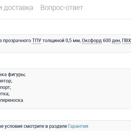
и доставка
Вопрос-ответ
з прозрачного
ТПУ
толщиной 0,5 мм,
Оксфорд
600
ден
,
ПВХ
чка фигуры;
лятор;
порт;
тка;
-переноска.
ые условия смотрите в разделе
Гарантия