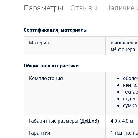
Параметры
Отзывы
Наличие 
Сертификация, материалы
Материал
выполнен и
м², фанера
Общие характеристики
Комплектация
оболо
венти
техпас
подсве
сумка
Габаритные размеры (ДхШхВ)
4,0 х 4,0 м
Гарантия
1 год, полн