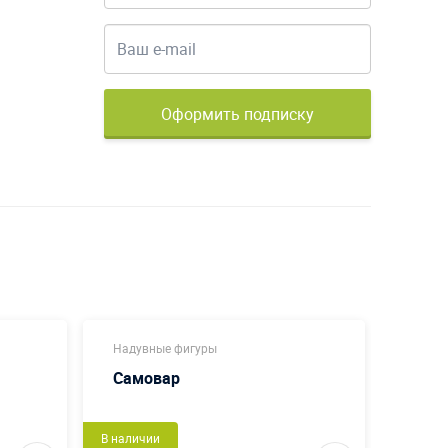
Оформить подписку
Надувные фигуры
Новог
Самовар
Шар
В наличии
Сделаем