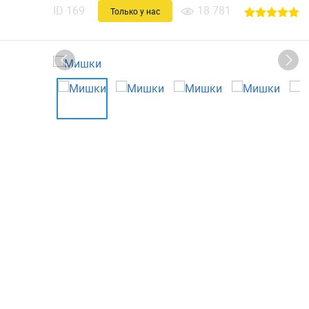
ID
169
18 781
Только у нас