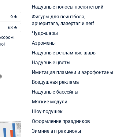
Надувные полосы препятствий
Фигуры для пейнтбола,
9 ₼
арчеритага, лазертаг и nerf
63 ₼
Чудо-шары
екором.
Аэромены
но!
Надувные рекламные шары
Надувные цветы
Имитация пламени и аэрофонтаны
Воздушная реклама
Надувные бассейны
Мягкие модули
Шоу-подушек
Оформление праздников
Зимние аттракционы