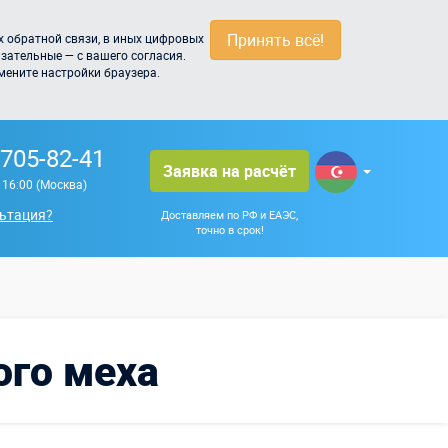
Принять всё!
 обратной связи, в иных цифровых
зательные — с вашего согласия.
мените настройки браузера.
 705-82-41
Заявка на расчёт
о 16:00 (Москва)
ьтация?
Доставляем по РФ и ЕАЭС,
точно в срок!
ого меха