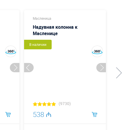
Масленица
Масле
Надувная колонна к
Пету
Масленице
В наличии
В налич
(9730)
538 ₼
1 0