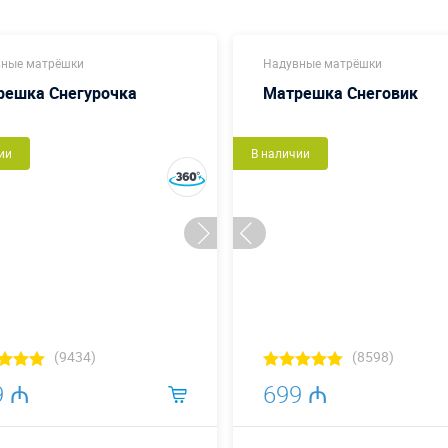
ные матрёшки
Надувные матрёшки
решка Снегурочка
Матрешка Снеговик
ии
В наличии
(9434)
(8598)
9 ₼
699 ₼