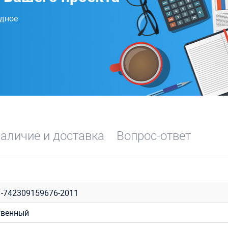
одное
аличие и доставка
Вопрос-ответ
1-742309159676-2011
твенный