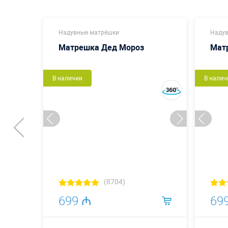
Надувные матрёшки
Надув
Матрешка Дед Мороз
Мат
В наличии
В налич
(8704)
699 ₼
69