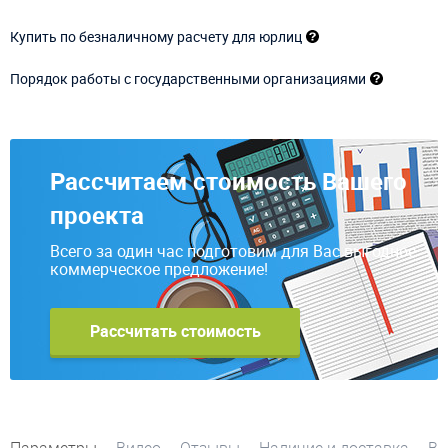
Купить по безналичному расчету для юрлиц
Порядок работы с государственными организациями
Рассчитаем стоимость Вашего
проекта
Всего за один час подготовим для Вас выгодное
коммерческое предложение!
Рассчитать стоимость
Параметры
Видео
Отзывы
Наличие и доставка
Во