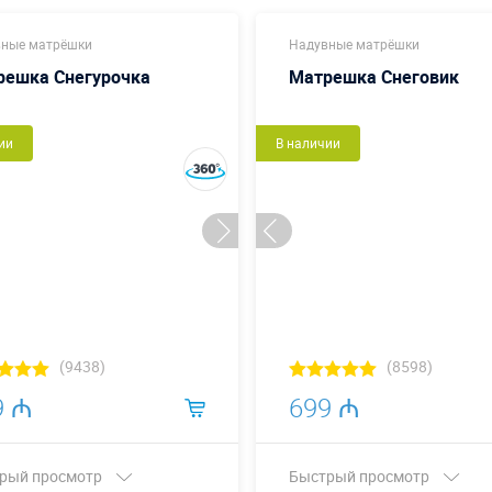
ные матрёшки
Надувные матрёшки
решка Снегурочка
Матрешка Снеговик
ии
В наличии
(9438)
(8598)
9 ₼
699 ₼
рый просмотр
Быстрый просмотр