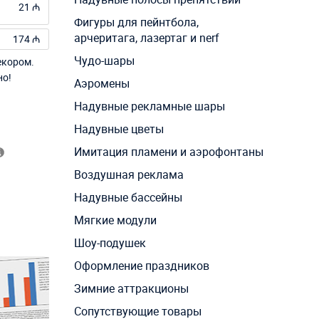
21 ₼
Фигуры для пейнтбола,
арчеритага, лазертаг и nerf
174 ₼
Чудо-шары
екором.
но!
Аэромены
Надувные рекламные шары
Надувные цветы
Имитация пламени и аэрофонтаны
Воздушная реклама
Надувные бассейны
Мягкие модули
Шоу-подушек
Оформление праздников
Зимние аттракционы
Сопутствующие товары