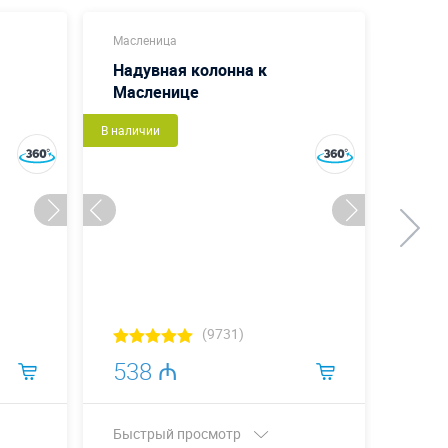
Масленица
Масле
Надувная колонна к
Пету
Масленице
В наличии
В налич
(9731)
538 ₼
1 0
Быстрый просмотр
Быст