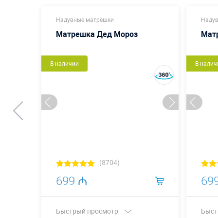
Надувные матрёшки
Надув
Матрешка Дед Мороз
Мат
В наличии
В налич
(8704)
699 ₼
69
Быстрый просмотр
Быст