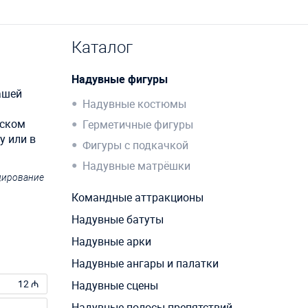
Каталог
Надувные фигуры
ашей
Надувные костюмы
тском
Герметичные фигуры
у или в
Фигуры с подкачкой
Надувные матрёшки
ндирование
Командные аттракционы
Надувные батуты
Надувные арки
Надувные ангары и палатки
12 ₼
Надувные сцены
Надувные полосы препятствий