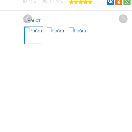
ID
456
12 440