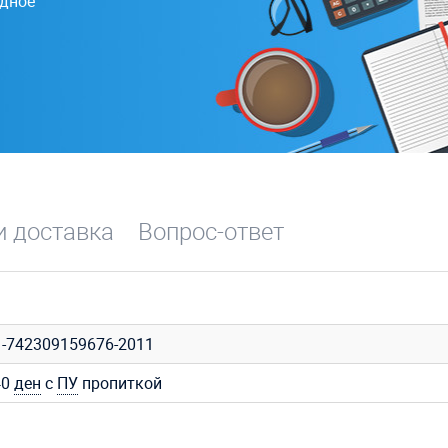
одное
и доставка
Вопрос-ответ
1-742309159676-2011
40
ден
с
ПУ
пропиткой