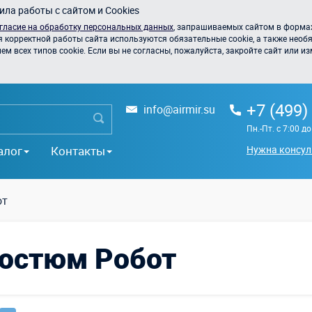
ла работы с сайтом и Cookies
гласие на обработку персональных данных
, запрашиваемых сайтом в формах
я корректной работы сайта используются обязательные cookie, а также необя
 всех типов cookie. Если вы не согласны, пожалуйста, закройте сайт или из
+7 (499)
info@airmir.su
Пн.-Пт. с 7:00 д
алог
Контакты
Нужна консул
от
остюм Робот