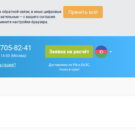
Принять всё!
 обратной связи, в иных цифровых
зательные — с вашего согласия.
мените настройки браузера.
 705-82-41
Заявка на расчёт
о 16:00 (Москва)
ьтация?
Доставляем по РФ и ЕАЭС,
точно в срок!