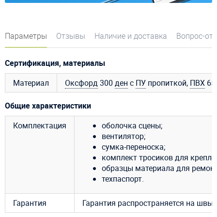
Параметры
Отзывы
Наличие и доставка
Вопрос-от
Сертификация, материалы
Материал
Оксфорд
300
ден
с
ПУ
пропиткой,
ПВХ
650
Общие характеристики
Комплектация
оболочка сцены;
вентилятор;
сумка-переноска;
комплект тросиков для крепле
образцы материала для ремонт
техпаспорт.
Гарантия
Гарантия распространяется на швы и