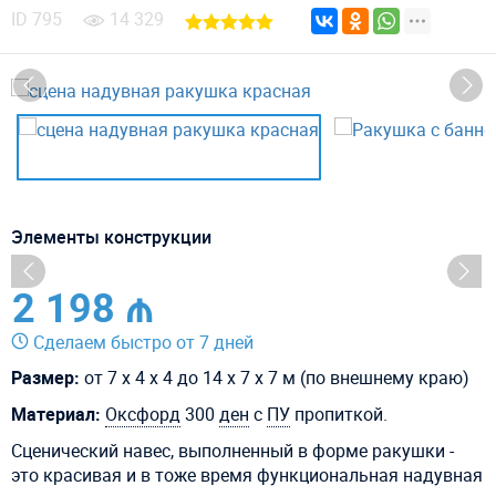
ID
795
14 329
Элементы конструкции
2 198 ₼
Сделаем быстро от 7 дней
Размер:
от 7 х 4 х 4 до 14 х 7 х 7 м (по внешнему краю)
Материал:
Оксфорд
300
ден
с
ПУ
пропиткой.
Сценический навес, выполненный в форме ракушки -
это красивая и в тоже время функциональная надувная