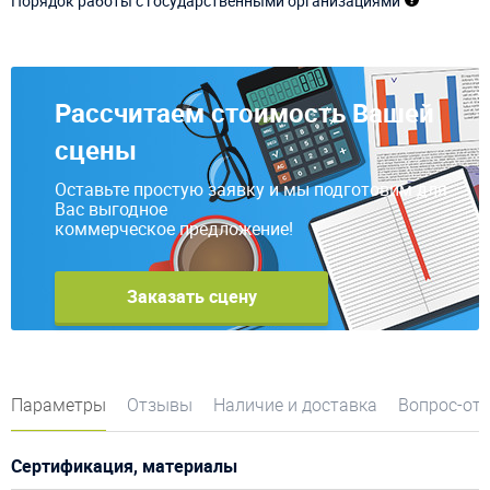
Порядок работы с государственными организациями
Рассчитаем стоимость Вашей
сцены
Оставьте простую заявку и мы подготовим для
Вас выгодное
коммерческое предложение!
Заказать сцену
Параметры
Отзывы
Наличие и доставка
Вопрос-от
Сертификация, материалы