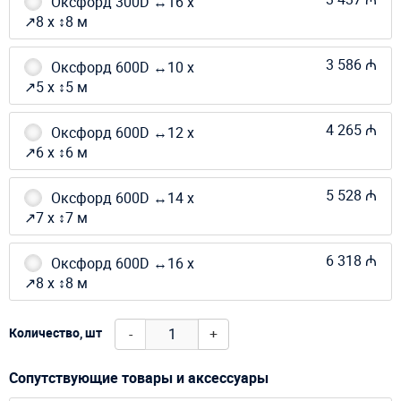
Оксфорд 300D ↔16 х
↗8 х ↕8 м
3 586 ₼
Оксфорд 600D ↔10 х
↗5 х ↕5 м
4 265 ₼
Оксфорд 600D ↔12 х
↗6 х ↕6 м
5 528 ₼
Оксфорд 600D ↔14 х
↗7 х ↕7 м
6 318 ₼
Оксфорд 600D ↔16 х
↗8 х ↕8 м
-
+
Количество, шт
Сопутствующие товары и аксессуары