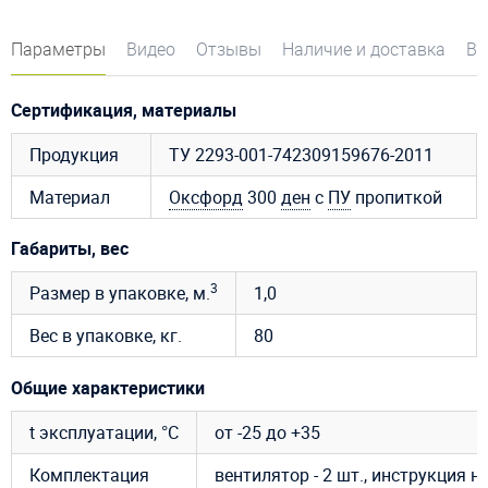
Параметры
Видео
Отзывы
Наличие и доставка
Во
Сертификация, материалы
Продукция
ТУ 2293-001-742309159676-2011
Материал
Оксфорд
300
ден
с
ПУ
пропиткой
Габариты, вес
3
Размер в упаковке, м.
1,0
Вес в упаковке, кг.
80
Общие характеристики
t эксплуатации, °C
от -25 до +35
Комплектация
вентилятор - 2 шт., инструкция 