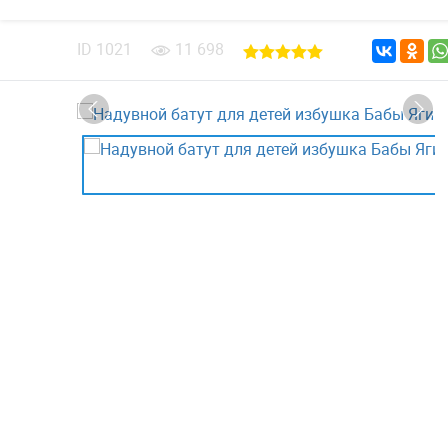
ID
1021
11 698