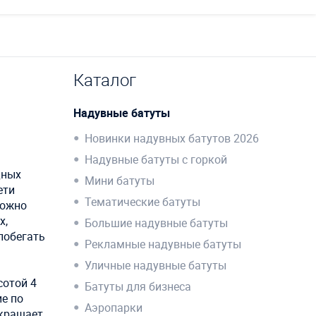
Каталог
Надувные батуты
Новинки надувных батутов 2026
Надувные батуты с горкой
дных
Мини батуты
ети
Тематические батуты
можно
х,
Большие надувные батуты
побегать
Рекламные надувные батуты
Уличные надувные батуты
сотой 4
Батуты для бизнеса
ие по
Аэропарки
украшает