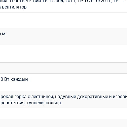
ия о соответствии ТР ТС 004/2011; ТР ТС 010/2011; ТР ТС
а вентилятор
6 м
400 Вт каждый
рокая горка с лестницей, надувные декоративные и игров
репятствия, туннели, кольца.