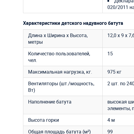
Декларац
020/2011 н
Характеристики детского надувного батута
Длина х Ширина х Высота,
12,0 х 9 х 7,
метры
Количество пользователей,
15
чел.
Максимальная нагрузка, кг.
975 кг
Вентиляторы (шт./мощность,
2 шт. по 2
Вт)
Наполнение батута
высокая ши
элементы, п
Высота горки
4 м
Общая площадь батута (м²)
99