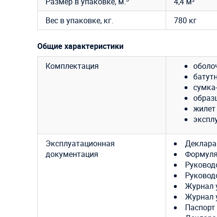
Размер в упаковке, м.
4,4 м³
Вес в упаковке, кг.
780 кг
Общие характеристики
Комплектация
оболоч
батут
сумка-
образ
жилет
экспл
Эксплуатационная
Деклара
документация
Формуля
Руковод
Руковод
Журнал 
Журнал 
Паспорт