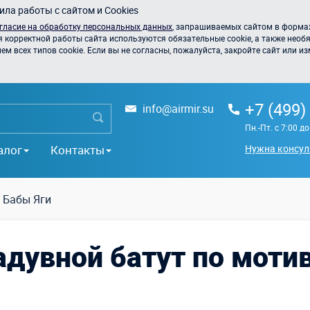
ла работы с сайтом и Cookies
гласие на обработку персональных данных
, запрашиваемых сайтом в формах
я корректной работы сайта используются обязательные cookie, а также необя
 всех типов cookie. Если вы не согласны, пожалуйста, закройте сайт или из
+7 (499)
info@airmir.su
Пн.-Пт. с 7:00 д
алог
Контакты
Нужна консул
 Бабы Яги
адувной батут по моти