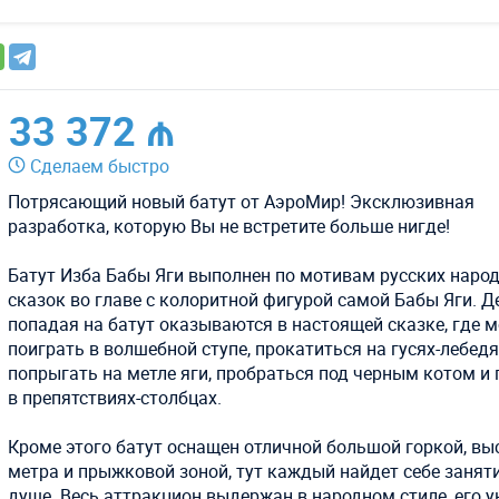
33 372 ₼
Сделаем быстро
Потрясающий новый батут от АэроМир! Эксклюзивная
разработка, которую Вы не встретите больше нигде!
Батут Изба Бабы Яги выполнен по мотивам русских наро
сказок во главе с колоритной фигурой самой Бабы Яги. Д
попадая на батут оказываются в настоящей сказке, где 
поиграть в волшебной ступе, прокатиться на гусях-лебедя
попрыгать на метле яги, пробраться под черным котом и 
в препятствиях-столбцах.
Кроме этого батут оснащен отличной большой горкой, вы
метра и прыжковой зоной, тут каждый найдет себе занят
душе. Весь аттракцион выдержан в народном стиле, его 