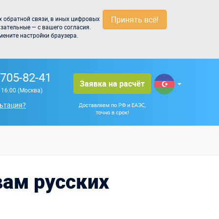
Принять всё!
 обратной связи, в иных цифровых
зательные — с вашего согласия.
мените настройки браузера.
 705-82-41
Заявка на расчёт
о 16:00 (Москва)
ьтация?
Доставляем по РФ и ЕАЭС,
точно в срок!
вам русских