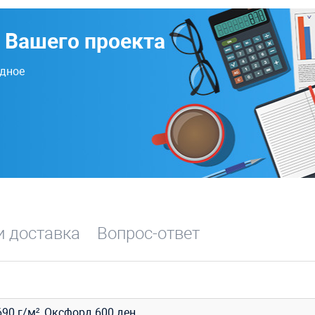
 Вашего проекта
одное
и доставка
Вопрос-ответ
90 г/м²,
Оксфорд
600
ден