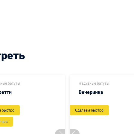
треть
ные батуты
Надувные батуты
фетти
Вечеринка
м быстро
Сделаем быстро
у нас