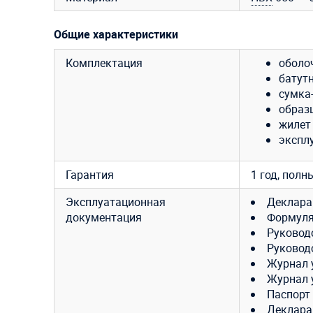
Общие характеристики
Комплектация
оболоч
батут
сумка-
образ
жилет
экспл
Гарантия
1 год, полн
Эксплуатационная
Деклара
документация
Формуля
Руковод
Руковод
Журнал 
Журнал 
Паспорт
Декларац