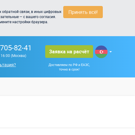
Принять всё!
 обратной связи, в иных цифровых
зательные — с вашего согласия.
мените настройки браузера.
 705-82-41
Заявка на расчёт
о 16:00 (Москва)
ьтация?
Доставляем по РФ и ЕАЭС,
точно в срок!