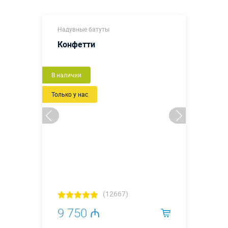
Надувные батуты
Конфетти
Новый
В наличии
Только у нас
(12667)
9 750 ₼