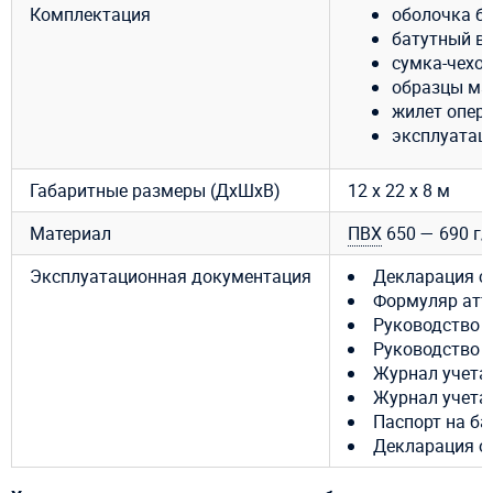
Комплектация
оболочка бат
батутный ве
сумка-чехол
образцы ма
жилет опер
эксплуатац
Габаритные размеры (ДхШхВ)
12 х 22 х 8 м
Материал
ПВХ
650 — 690 г/
Эксплуатационная документация
Декларация с
Формуляр атт
Руководство 
Руководство 
Журнал учета
Журнал учета
Паспорт на ба
Декларация о 