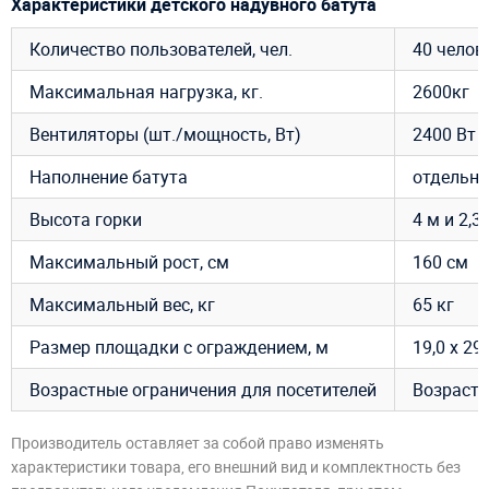
Характеристики детского надувного батута
Количество пользователей, чел.
40 челов
Максимальная нагрузка, кг.
2600кг
Вентиляторы (шт./мощность, Вт)
2400 Вт -
Наполнение батута
отдельна
Высота горки
4 м и 2,3
Максимальный рост, см
160 см
Максимальный вес, кг
65 кг
Размер площадки с ограждением, м
19,0 х 29,
Возрастные ограничения для посетителей
Возраст –
Производитель оставляет за собой право изменять
характеристики товара, его внешний вид и комплектность без