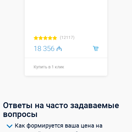
(12117)
18 356 ₼
Купить в 1 клик
14,4 х 3,5 х 4
Размеры, м:
м
Больше деталей →
Ответы на часто задаваемые
Смотреть видео
вопросы
Как формируется ваша цена на
Купить в 1 клик