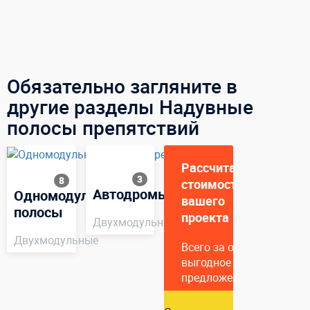
Обязательно загляните в
другие разделы Надувные
полосы препятствий
Рассчитаем
3
8
стоимость
Автодромы
Одномодульные
вашего
полосы
проекта
Двухмодульные
Двухмодульные
Всего за один час подг
выгодное коммерческое
предложение