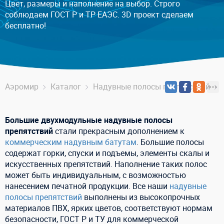
Цвет, размеры и наполнение на выбор. Строго
соблюдаем ГОСТ Р и ТР ЕАЭС. 3D проект сделаем
бесплатно!
Аэромир
Каталог
Надувные полосы препятствий
Большие двухмодульные надувные полосы
препятствий
стали прекрасным дополнением к
коммерческим надувным батутам
. Большие полосы
содержат горки, спуски и подъемы, элементы скалы и
искусственных препятствий. Наполнение таких полос
может быть индивидуальным, с возможностью
нанесением печатной продукции. Все наши
надувные
полосы препятствий
выполнены из высокопрочных
материалов ПВХ, ярких цветов, соответствуют нормам
безопасности, ГОСТ Р и ТУ для коммерческой