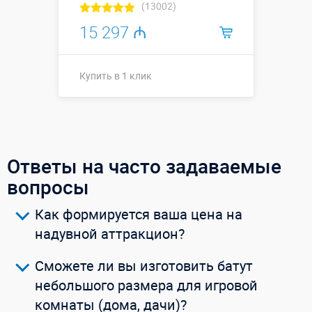
(13002)
15 297 ₼
Купить в 1 клик
Размеры, м:
12 х 3,6 х 4 м
Больше деталей →
Смотреть видео
Ответы на часто задаваемые
вопросы
Купить в 1 клик
Как формируется ваша цена на
надувной аттракцион?
Сможете ли вы изготовить батут
небольшого размера для игровой
комнаты (дома, дачи)?