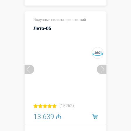
13,0 х 3,35 х
Размеры, м:
Надувные полосы препятствий
3,2 м
Лето-05
Больше деталей →
Смотреть видео
Купить в 1 клик
(15262)
13 639 ₼