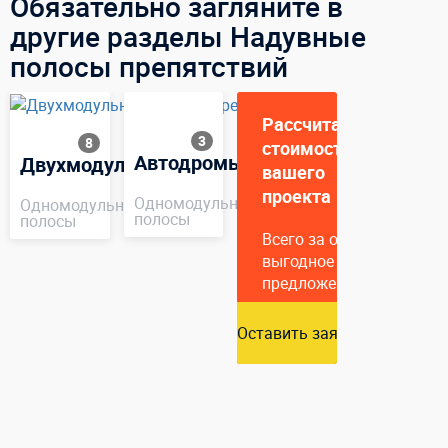
Обязательно загляните в
другие разделы Надувные
полосы препятствий
Рассчитаем
3
8
стоимость
Автодромы
Двухмодульные
вашего
проекта
Одномодульные
Одномодульные
полосы
полосы
Всего за один час подг
выгодное коммерческое
предложение
Оставить заявку