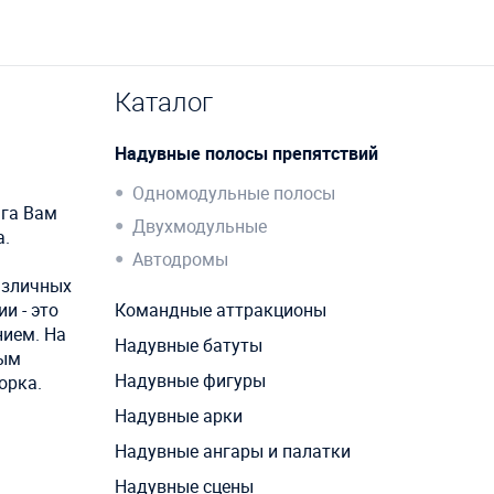
Каталог
Надувные полосы препятствий
Одномодульные полосы
нга Вам
Двухмодульные
а.
Автодромы
азличных
и - это
Командные аттракционы
ием. На
Надувные батуты
вым
Надувные фигуры
орка.
Надувные арки
Надувные ангары и палатки
Надувные сцены