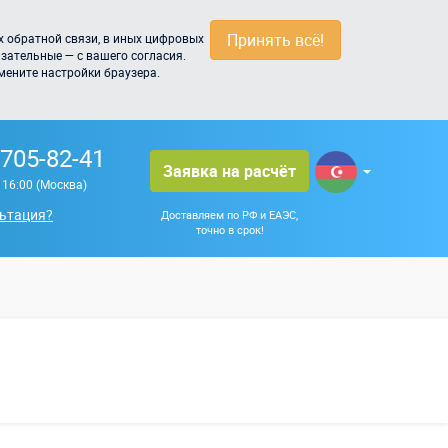
Принять всё!
 обратной связи, в иных цифровых
зательные — с вашего согласия.
мените настройки браузера.
 705-82-41
Заявка на расчёт
о 16:00 (Москва)
ьтация?
Доставляем по РФ и ЕАЭС,
точно в срок!