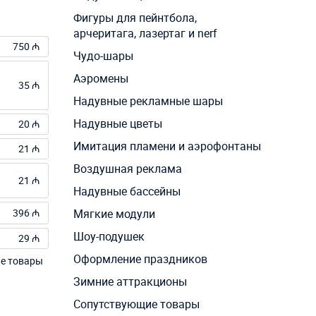
Фигуры для пейнтбола,
арчеритага, лазертаг и nerf
750 ₼
Чудо-шары
Аэромены
35 ₼
Надувные рекламные шары
Надувные цветы
20 ₼
Имитация пламени и аэрофонтаны
21 ₼
Воздушная реклама
21 ₼
Надувные бассейны
396 ₼
Мягкие модули
Шоу-подушек
29 ₼
Оформление праздников
ие товары
Зимние аттракционы
Сопутствующие товары