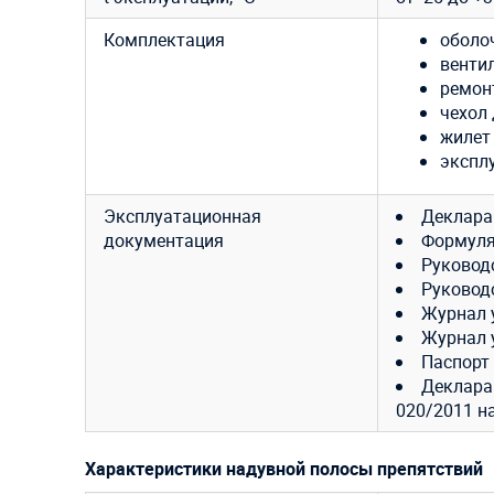
Комплектация
оболо
венти
ремон
чехол 
жилет
экспл
Эксплуатационная
Деклара
документация
Формуля
Руковод
Руковод
Журнал 
Журнал 
Паспорт
Декларац
020/2011 н
Характеристики надувной полосы препятствий