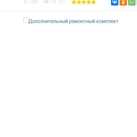
ID
780
10 787