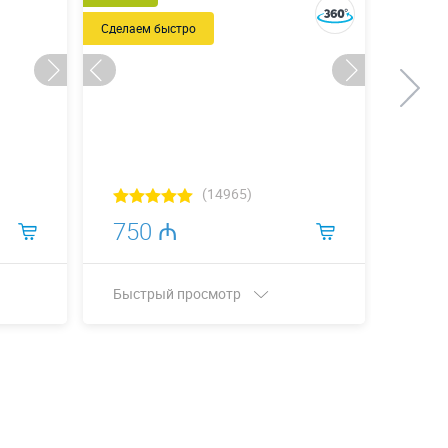
Сделаем быстро
(14965)
750 ₼
99
Быстрый просмотр
Быст