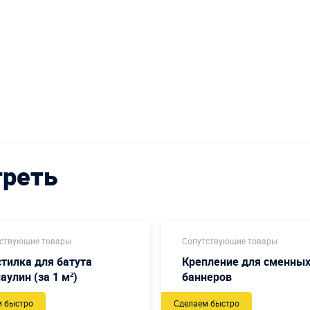
треть
ствующие товары
Сопутствующие товары
тилка для батута
Крепление для сменны
аулин (за 1 м²)
баннеров
м быстро
Сделаем быстро