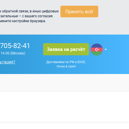
Принять всё!
 обратной связи, в иных цифровых
зательные — с вашего согласия.
мените настройки браузера.
 705-82-41
Заявка на расчёт
о 16:00 (Москва)
ьтация?
Доставляем по РФ и ЕАЭС,
точно в срок!