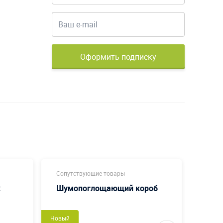
Оформить подписку
Сопутствующие товары
Сопут
х
Шумопоглощающий короб
Смен
Новый
Сделаем