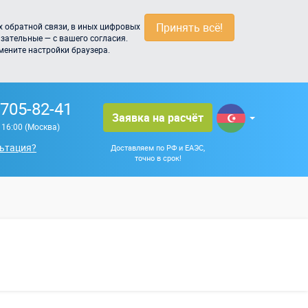
Принять всё!
 обратной связи, в иных цифровых
зательные — с вашего согласия.
мените настройки браузера.
 705-82-41
Заявка на расчёт
о 16:00 (Москва)
ьтация?
Доставляем по РФ и ЕАЭС,
точно в срок!