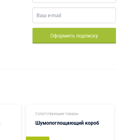
Оформить подписку
Сопутствующие товары
Сопут
х
Шумопоглощающий короб
Смен