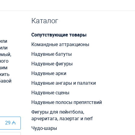
Каталог
Сопутствующие товары
или
Командные аттракционы
 или
Надувные батуты
емый,
ного
Надувные фигуры
ашим
Надувные арки
жить
бавой
Надувные ангары и палатки
Надувные сцены
Надувные полосы препятствий
Фигуры для пейнтбола,
арчеритага, лазертаг и nerf
29 ₼
Чудо-шары