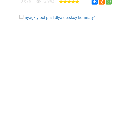
ID
676
12 942