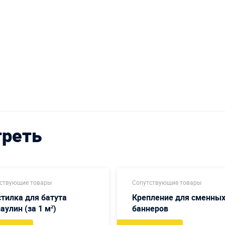
треть
ствующие товары
Сопутствующие товары
тилка для батута
Крепление для сменны
аулин (за 1 м²)
баннеров