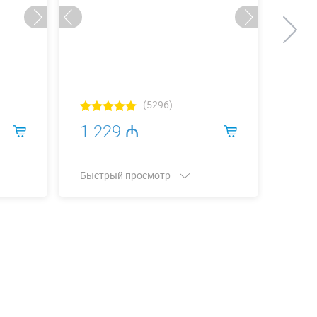
(5296)
1 229 ₼
3 1
Быстрый просмотр
Быст