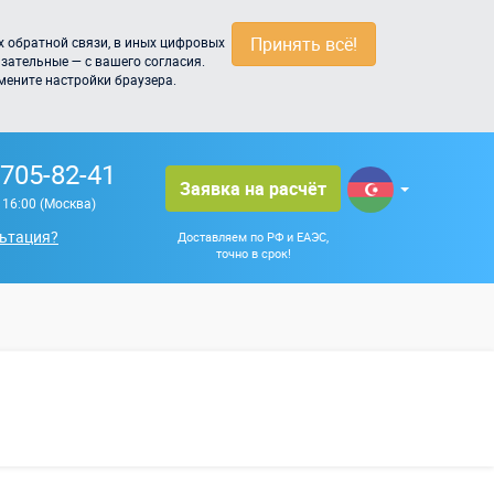
Принять всё!
 обратной связи, в иных цифровых
зательные — с вашего согласия.
мените настройки браузера.
 705-82-41
Заявка на расчёт
о 16:00 (Москва)
ьтация?
Доставляем по РФ и ЕАЭС,
точно в срок!