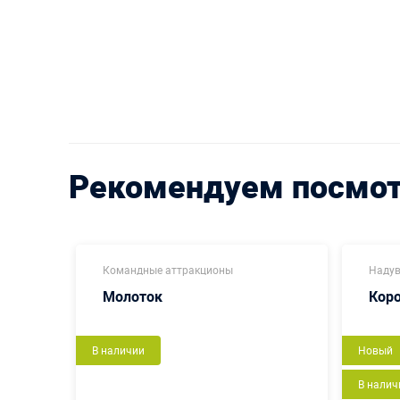
Рекомендуем посмо
Командные аттракционы
Надув
Молоток
Кор
В наличии
Новый
В налич