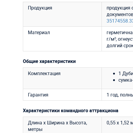
Продукция
продукция 
документо
35174558.3
Материал
герметична
г/м²; огнеу
долгий сро
Общие характеристики
Комплектация
1 Дуби
сумка-
Гарантия
1 год, полн
Характеристики командного аттракциона
Длина х Ширина х Высота,
0,55 х 1,52 
метры