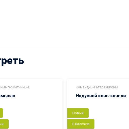
треть
ные герметичные
Командные аттракционы
омысло
Надувной конь-качели
Новый
ии
В наличии