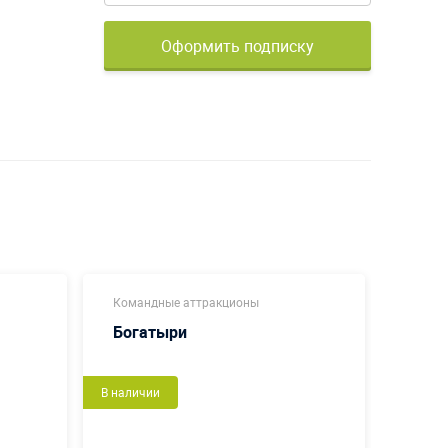
Оформить подписку
Командные аттракционы
Коман
Богатыри
Футб
В наличии
Новый
В налич