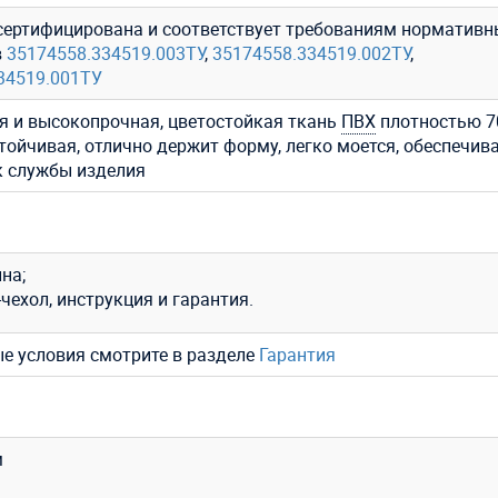
сертифицирована и соответствует требованиям нормативн
в
35174558.334519.003ТУ
,
35174558.334519.002ТУ
,
34519.001ТУ
я и высокопрочная, цветостойкая ткань
ПВХ
плотностью 7
стойчивая, отлично держит форму, легко моется, обеспечив
к службы изделия
на;
чехол, инструкция и гарантия.
ые условия смотрите в разделе
Гарантия
м