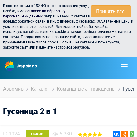
В соответствии с 152-ФЗ с целью оказания услуг,
Принять всё!
необходимо
согласие на обработку
персональных данных
, запрашиваемых сайтом в
формах обратной связи, в иных цифровых сервисах. Объявленные цены и
услуги не являются офертой! Для корректной работы сайта
используются обязательные cookie, а также необязательные — с вашего
согласия. Продолжая использование сайта, вы соглашаетесь с
применением всех типов cookie. Если вы не согласны, пожалуйста,
закройте сайт или измените настройки браузера.
Аэромир
Каталог
Командные аттракционы
Гусени
Гусеница 2 в 1
ID
1324
5 280
Новый