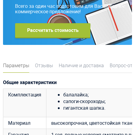
Всего за один час подготовим для Вас выгодное
коммерческое предложение!
Рассчитать стоимость
Параметры
Отзывы
Наличие и доставка
Вопрос-от
Общие характеристики
Комплектация
балалайка;
сапоги-скороходы;
гигантская шапка.
Материал
высокопрочная, цветостойкая ткан
Гарантия
1 год, полные условия смотрите в р