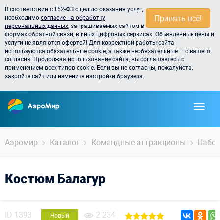
В соответствии с 152-ФЗ с целью оказания услуг,
Принять всё!
необходимо
согласие на обработку
персональных данных
, запрашиваемых сайтом в
формах обратной связи, в иных цифровых сервисах. Объявленные цены и
услуги не являются офертой! Для корректной работы сайта
используются обязательные cookie, а также необязательные — с вашего
согласия. Продолжая использование сайта, вы соглашаетесь с
применением всех типов cookie. Если вы не согласны, пожалуйста,
закройте сайт или измените настройки браузера.
Аэромир
Каталог
Командные аттракционы
Набор
Костюм Балагур
ID
1393
2 234
Новый