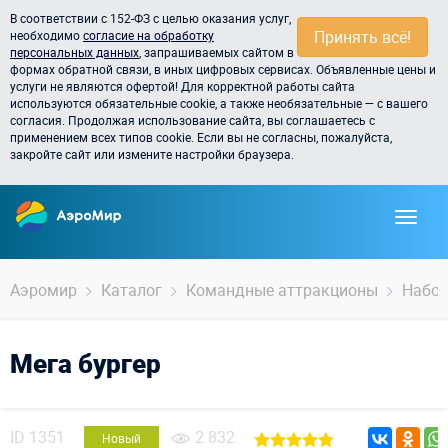
В соответствии с 152-ФЗ с целью оказания услуг,
Принять всё!
необходимо
согласие на обработку
персональных данных
, запрашиваемых сайтом в
формах обратной связи, в иных цифровых сервисах. Объявленные цены и
услуги не являются офертой! Для корректной работы сайта
используются обязательные cookie, а также необязательные — с вашего
согласия. Продолжая использование сайта, вы соглашаетесь с
применением всех типов cookie. Если вы не согласны, пожалуйста,
закройте сайт или измените настройки браузера.
Аэромир
Каталог
Командные аттракционы
Набор
Мега бургер
ID
1351
2 832
Новый