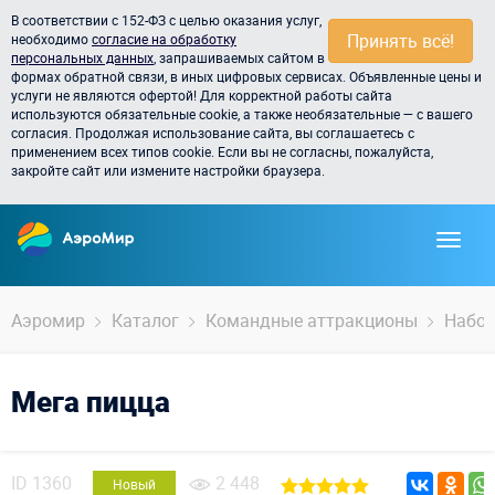
В соответствии с 152-ФЗ с целью оказания услуг,
Принять всё!
необходимо
согласие на обработку
персональных данных
, запрашиваемых сайтом в
формах обратной связи, в иных цифровых сервисах. Объявленные цены и
услуги не являются офертой! Для корректной работы сайта
используются обязательные cookie, а также необязательные — с вашего
согласия. Продолжая использование сайта, вы соглашаетесь с
применением всех типов cookie. Если вы не согласны, пожалуйста,
закройте сайт или измените настройки браузера.
Аэромир
Каталог
Командные аттракционы
Набор
Мега пицца
ID
1360
2 448
Новый