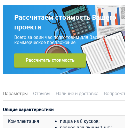
Рассчитаем стоимость Вашего
проекта
Всего за один час подготовим для Вас выгодное
коммерческое предложение!
Рассчитать стоимость
Параметры
Отзывы
Наличие и доставка
Вопрос-от
Общие характеристики
Комплектация
пицца из 8 кусков;
поднос для пиццы 1 шт.;