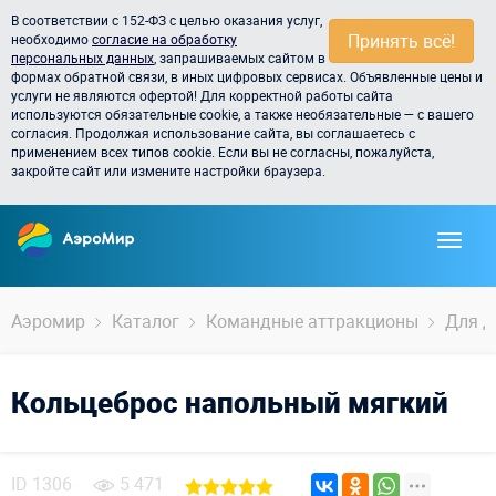
В соответствии с 152-ФЗ с целью оказания услуг,
Принять всё!
необходимо
согласие на обработку
персональных данных
, запрашиваемых сайтом в
формах обратной связи, в иных цифровых сервисах. Объявленные цены и
услуги не являются офертой! Для корректной работы сайта
используются обязательные cookie, а также необязательные — с вашего
согласия. Продолжая использование сайта, вы соглашаетесь с
применением всех типов cookie. Если вы не согласны, пожалуйста,
закройте сайт или измените настройки браузера.
Аэромир
Каталог
Командные аттракционы
Для д
Кольцеброс напольный мягкий
ID
1306
5 471