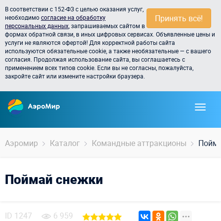
В соответствии с 152-ФЗ с целью оказания услуг,
Принять всё!
необходимо
согласие на обработку
персональных данных
, запрашиваемых сайтом в
формах обратной связи, в иных цифровых сервисах. Объявленные цены и
услуги не являются офертой! Для корректной работы сайта
используются обязательные cookie, а также необязательные — с вашего
согласия. Продолжая использование сайта, вы соглашаетесь с
применением всех типов cookie. Если вы не согласны, пожалуйста,
закройте сайт или измените настройки браузера.
Аэромир
Каталог
Командные аттракционы
Пойма
Поймай снежки
ID
1247
6 959