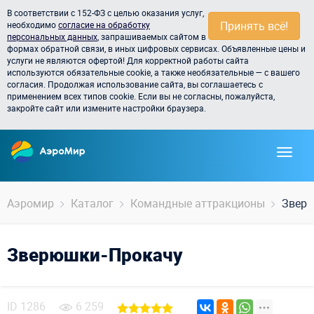
В соответствии с 152-ФЗ с целью оказания услуг,
Принять всё!
необходимо
согласие на обработку
персональных данных
, запрашиваемых сайтом в
формах обратной связи, в иных цифровых сервисах. Объявленные цены и
услуги не являются офертой! Для корректной работы сайта
используются обязательные cookie, а также необязательные — с вашего
согласия. Продолжая использование сайта, вы соглашаетесь с
применением всех типов cookie. Если вы не согласны, пожалуйста,
закройте сайт или измените настройки браузера.
Аэромир
Каталог
Командные аттракционы
Звер
Зверюшки-Прокачу
ID
1286
6 259