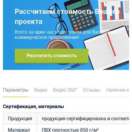
Рассчитаем стоимость Вашего
проекта
Всего за один час подготовим для Вас выгодное
коммерческое предложение!
Рассчитать стоимость
Параметры
Видео
Видео 360°
Отзывы
Наличие и 
Сертификация, материалы
Продукция
продукция сертифицирована и соответ
Материал
ПВХ
плотностью 850 г/м²