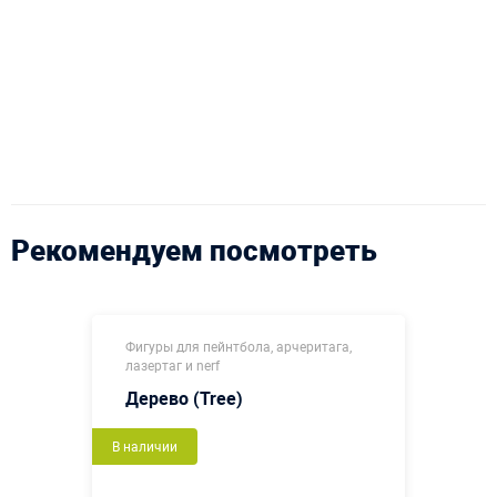
Рекомендуем посмотреть
Фигуры для пейнтбола, арчеритага,
лазертаг и nerf
Дерево (Tree)
В наличии