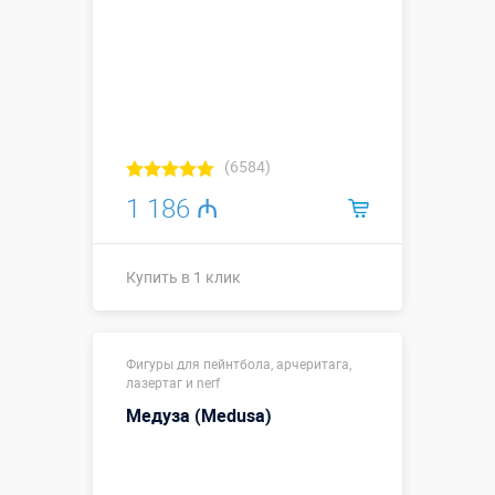
(6584)
1 186 ₼
Купить в 1 клик
Размеры, м:
6 х 0,75 х 3
Фигуры для пейнтбола, арчеритага,
Больше деталей →
лазертаг и nerf
Медуза (Medusa)
Купить в 1 клик