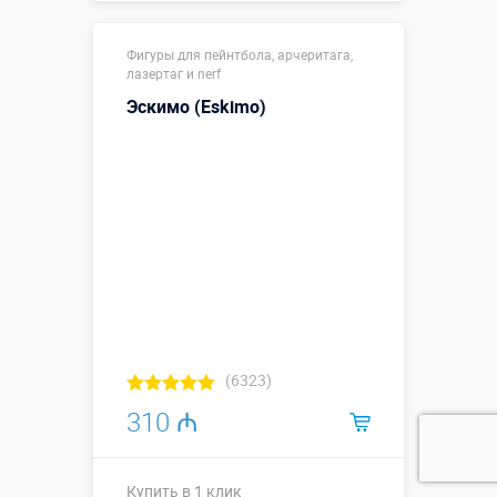
1,2 х 0,26 х
Размеры, м:
Фигуры для пейнтбола, арчеритага,
1,6
лазертаг и nerf
Больше деталей →
Эскимо (Eskimo)
Купить в 1 клик
(6323)
310 ₼
Купить в 1 клик