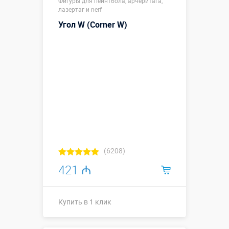
Фигуры для пейнтбола, арчеритага,
1,6
лазертаг и nerf
Больше деталей →
Угол W (Corner W)
Купить в 1 клик
(6208)
421 ₼
Купить в 1 клик