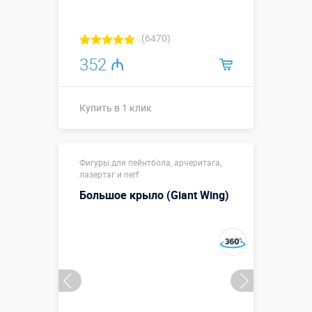
(6470)
352 ₼
Купить в 1 клик
Размеры, м:
1 х 1 х 1,5
Фигуры для пейнтбола, арчеритага,
Больше деталей →
лазертаг и nerf
Большое крыло (Giant Wing)
Купить в 1 клик