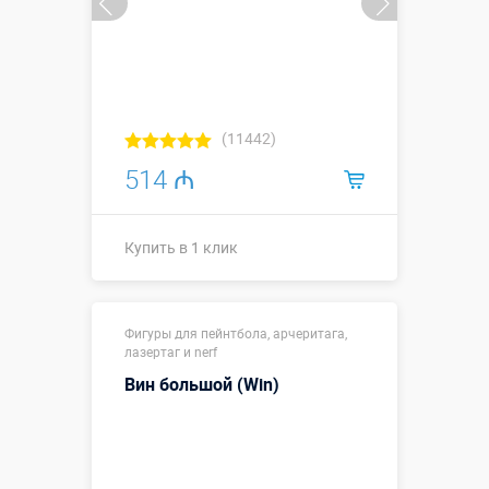
(11442)
514 ₼
Купить в 1 клик
Размеры, м:
2,5 х 0,5 х 1,5
Фигуры для пейнтбола, арчеритага,
Больше деталей →
лазертаг и nerf
Смотреть видео
Вин большой (Win)
Купить в 1 клик