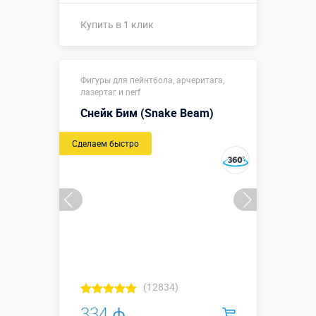
Купить в 1 клик
Размеры, м:
1,9 х 1,9 х 1,9
Фигуры для пейнтбола, арчеритага,
Больше деталей →
лазертаг и nerf
Снейк Бим (Snake Beam)
Купить в 1 клик
Сделаем быстро
(12834)
334 ₼