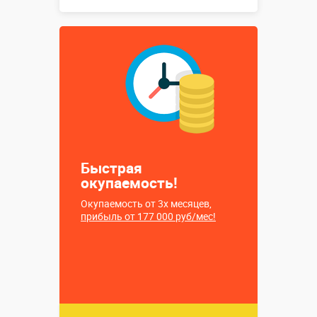
Размеры, м:
1 х 1 х 0,7
Больше деталей →
Купить в 1 клик
Быстрая
окупаемость!
Окупаемость от 3х месяцев,
прибыль от 177 000 руб/мес!