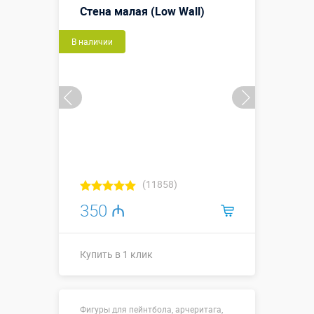
Стена малая (Low Wall)
В наличии
(11858)
350 ₼
Купить в 1 клик
1,9 х 0,26 х
Размеры, м:
Фигуры для пейнтбола, арчеритага,
1,2