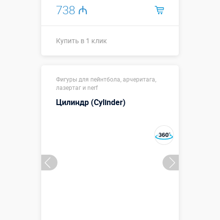
738 ₼
Купить в 1 клик
Размеры, м:
1,5 х 1,5 х 3
Фигуры для пейнтбола, арчеритага,
Больше деталей →
лазертаг и nerf
Цилиндр (Cylinder)
Купить в 1 клик