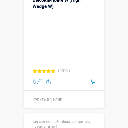
Высокий клин W (High
Wedge W)
Купить в 1 клик
(6019)
671 ₼
Купить в 1 клик
1,2 х 0,26 х
Размеры, м:
Фигуры для пейнтбола, арчеритага,
2,1
лазертаг и nerf