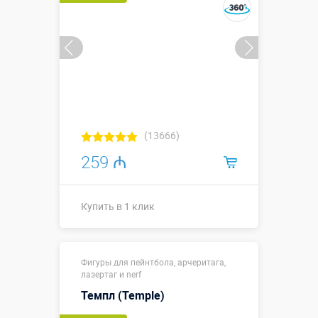
(13666)
259 ₼
Купить в 1 клик
Размеры, м:
1 х 1 х 1
Фигуры для пейнтбола, арчеритага,
Больше деталей →
лазертаг и nerf
Смотреть видео
Темпл (Temple)