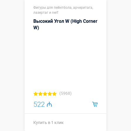
1,2 х 0,26 х
Размеры, м:
Фигуры для пейнтбола, арчеритага,
1,2
лазертаг и nerf
Больше деталей →
Высокий Угол W (High Corner
W)
Купить в 1 клик
(5968)
522 ₼
Купить в 1 клик