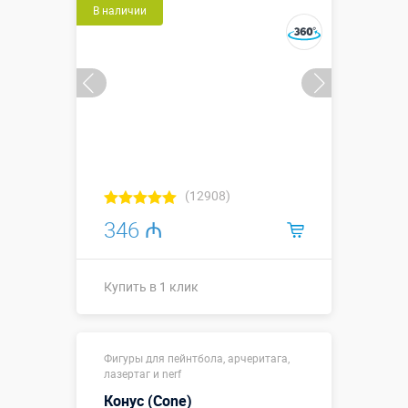
В наличии
Купить в 1 клик
(12908)
346 ₼
Купить в 1 клик
Размеры, м:
1,5 х 1,5 х 1,5
Фигуры для пейнтбола, арчеритага,
Больше деталей →
лазертаг и nerf
Смотреть видео
Конус (Cone)