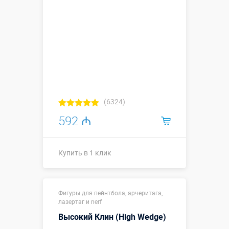
(6324)
592 ₼
Купить в 1 клик
Купить в 1 клик
Фигуры для пейнтбола, арчеритага,
лазертаг и nerf
Высокий Клин (High Wedge)