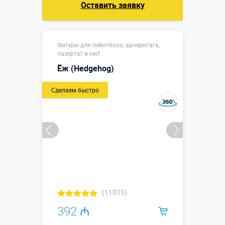
Оставить заявку
Фигуры для пейнтбола, арчеритага,
лазертаг и nerf
Ёж (Hedgehog)
Сделаем быстро
(11075)
392 ₼