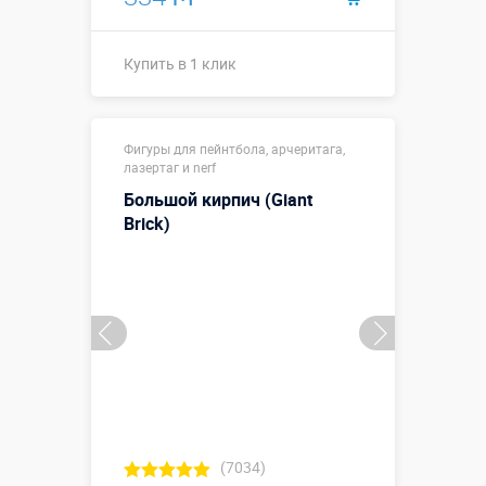
Купить в 1 клик
Размеры, м:
3 х 0,5 х 0,75
Фигуры для пейнтбола, арчеритага,
Больше деталей →
лазертаг и nerf
Смотреть видео
Большой кирпич (Giant
Brick)
Купить в 1 клик
(7034)