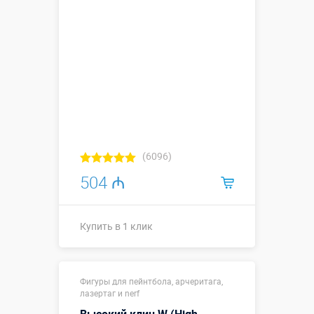
(6096)
504 ₼
Купить в 1 клик
1,2 х 0,26 х
Размеры, м:
Фигуры для пейнтбола, арчеритага,
1,9
лазертаг и nerf
Больше деталей →