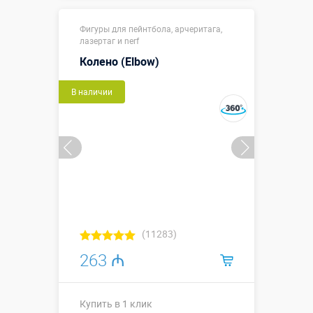
1,9 х 0,26 х
Размеры, м:
Фигуры для пейнтбола, арчеритага,
2,1
лазертаг и nerf
Больше деталей →
Колено (Elbow)
Смотреть видео
В наличии
Купить в 1 клик
(11283)
263 ₼
Купить в 1 клик