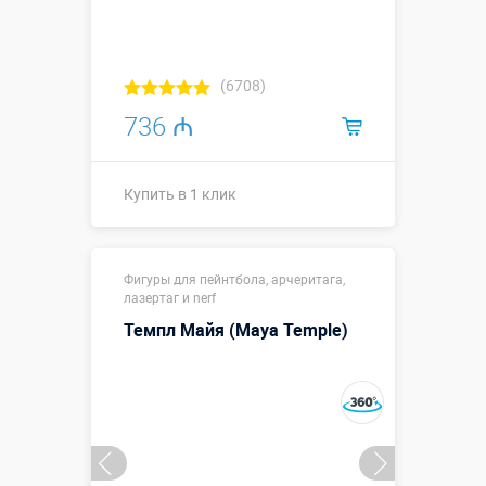
(6708)
736 ₼
Купить в 1 клик
Размеры, м:
1,5 х 1,5 х 2,5
Фигуры для пейнтбола, арчеритага,
Больше деталей →
лазертаг и nerf
Темпл Майя (Maya Temple)
Купить в 1 клик