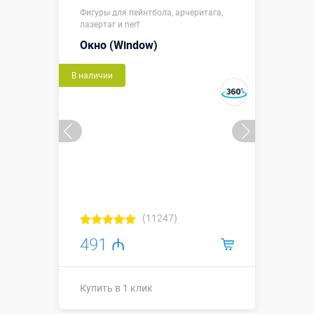
Размеры, м:
Фигуры для пейнтбола, арчеритага,
2,1
лазертаг и nerf
Больше деталей →
Окно (Window)
Смотреть видео
В наличии
Купить в 1 клик
(11247)
491 ₼
Купить в 1 клик