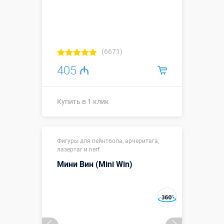
(6671)
405 ₼
Купить в 1 клик
Размеры, м:
1,5 х 1,5 х 2,5
Фигуры для пейнтбола, арчеритага,
Больше деталей →
лазертаг и nerf
Мини Вин (Mini Win)
Купить в 1 клик