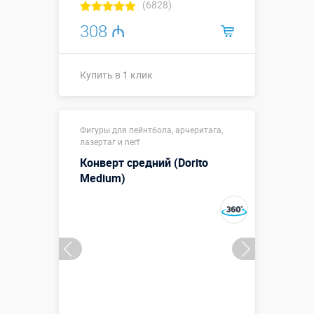
(6828)
308 ₼
Купить в 1 клик
Купить в 1 клик
Фигуры для пейнтбола, арчеритага,
лазертаг и nerf
Конверт средний (Dorito
Medium)