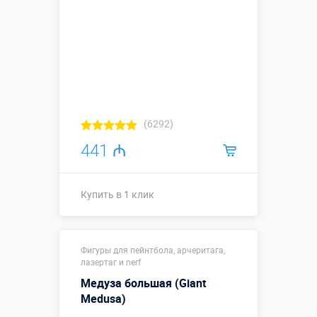
(6292)
441 ₼
Купить в 1 клик
Купить в 1 клик
Фигуры для пейнтбола, арчеритага,
лазертаг и nerf
Медуза большая (Giant
Medusa)