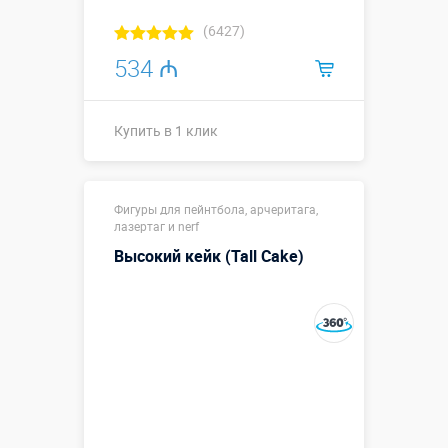
(6427)
534 ₼
Купить в 1 клик
Размеры, м:
2,1 х 2,1 х 2,1
Фигуры для пейнтбола, арчеритага,
Больше деталей →
лазертаг и nerf
Высокий кейк (Tall Cake)
Купить в 1 клик