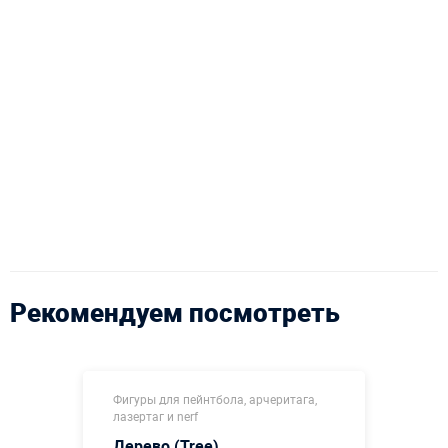
Рекомендуем посмотреть
Фигуры для пейнтбола, арчеритага,
лазертаг и nerf
Дерево (Tree)