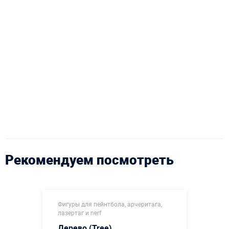
Рекомендуем посмотреть
Фигуры для пейнтбола, арчеритага,
лазертаг и nerf
Дерево (Tree)