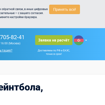
Принять всё!
 обратной связи, в иных цифровых
зательные — с вашего согласия.
мените настройки браузера.
 705-82-41
Заявка на расчёт
о 16:00 (Москва)
ьтация?
Доставляем по РФ и ЕАЭС,
точно в срок!
ейнтбола,