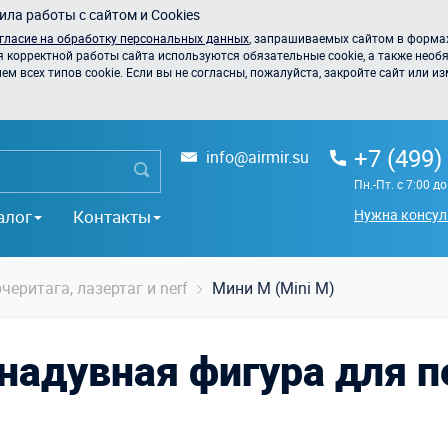
ла работы с сайтом и Cookies
гласие на обработку персональных данных
, запрашиваемых сайтом в формах
я корректной работы сайта используются обязательные cookie, а также необя
 всех типов cookie. Если вы не согласны, пожалуйста, закройте сайт или из
+7 (499)
info@airmir.su
Пн.-Пт. с 7:00 д
алог
Контакты
Нужна консул
черитага, лазертаг и nerf
Мини М (Mini M)
 надувная фигура для п