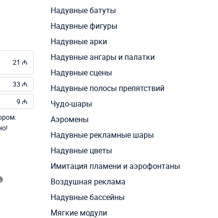
Надувные батуты
Надувные фигуры
Надувные арки
Надувные ангары и палатки
21 ₼
Надувные сцены
33 ₼
Надувные полосы препятствий
9 ₼
Чудо-шары
ором.
Аэромены
но!
Надувные рекламные шары
Надувные цветы
Имитация пламени и аэрофонтаны
Воздушная реклама
Надувные бассейны
Мягкие модули