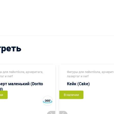
треть
ы для пейнтбола, арчеритага,
Фигуры для пейнтбола, арчерит
аг и nerf
лазертаг и nerf
ерт маленький (Dorito
Кейк (Cake)
l)
ии
В наличии