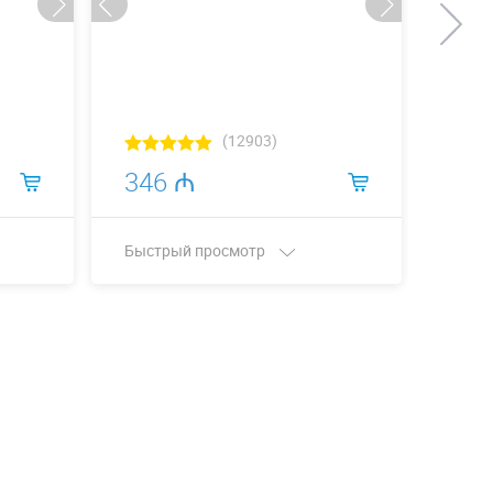
(12903)
346 ₼
33
Быстрый просмотр
Быст