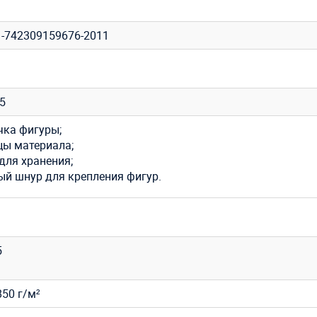
1-742309159676-2011
35
чка фигуры;
цы материала;
для хранения;
ый шнур для крепления фигур.
5
50 г/м²