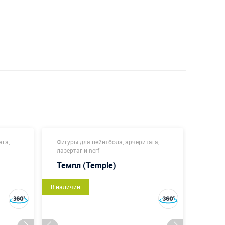
ага,
Фигуры для пейнтбола, арчеритага,
Фигур
лазертаг и nerf
лазерт
Темпл (Temple)
Кону
В наличии
В налич