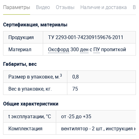
Параметры
Видео
Отзывы
Наличие и доставка
Во
Сертификация, материалы
Продукция
ТУ 2293-001-742309159676-2011
Материал
Оксфорд
300
ден
с
ПУ
пропиткой
Габариты, вес
3
Размер в упаковке, м.
0,8
Вес в упаковке, кг.
75
Общие характеристики
t эксплуатации, °C
от -25 до +35
Комплектация
вентилятор - 2 шт., инструкция 