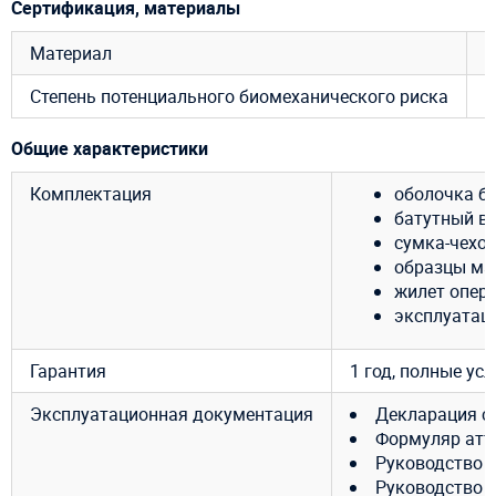
Сертификация, материалы
Материал
Степень потенциального биомеханического риска
R
Общие характеристики
Комплектация
оболочка ба
батутный ве
сумка-чехол
образцы ма
жилет опер
эксплуатац
Гарантия
1 год, полные ус
Эксплуатационная документация
Декларация с
Формуляр атт
Руководство 
Руководство 