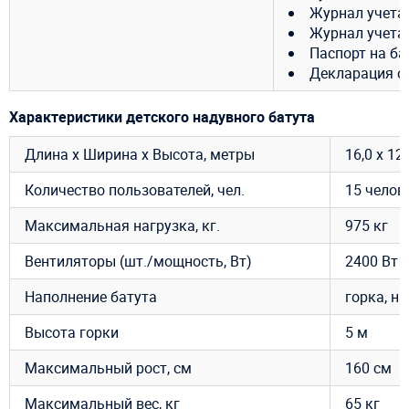
Журнал учета
Журнал учета
Паспорт на ба
Декларация о 
Характеристики детского надувного батута
Длина х Ширина х Высота, метры
16,0 х 1
Количество пользователей, чел.
15 челов
Максимальная нагрузка, кг.
975 кг
Вентиляторы (шт./мощность, Вт)
2400 Вт -
Наполнение батута
горка, н
Высота горки
5 м
Максимальный рост, см
160 см
Максимальный вес, кг
65 кг