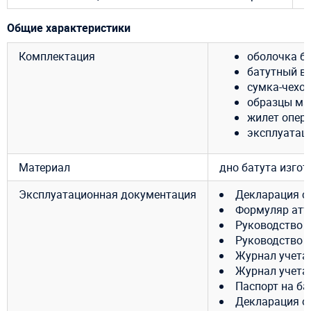
Общие характеристики
Комплектация
оболочка ба
батутный ве
сумка-чехол
образцы ма
жилет опер
эксплуатац
Материал
дно батута изгот
Эксплуатационная документация
Декларация с
Формуляр атт
Руководство 
Руководство 
Журнал учета
Журнал учета
Паспорт на ба
Декларация о 