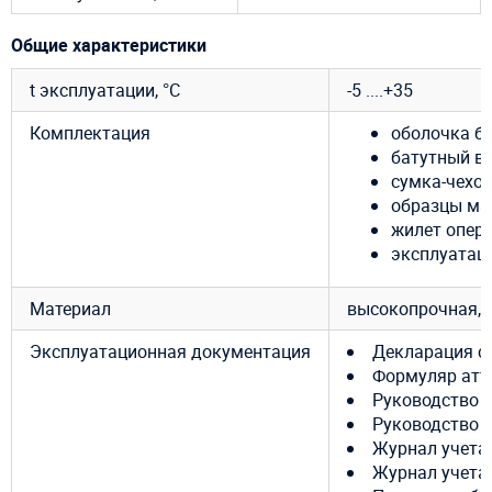
Общие характеристики
t эксплуатации, °C
-5 ....+35
Комплектация
оболочка ба
батутный ве
сумка-чехол
образцы ма
жилет опер
эксплуатац
Материал
высокопрочная, 
Эксплуатационная документация
Декларация с
Формуляр атт
Руководство 
Руководство 
Журнал учета
Журнал учета