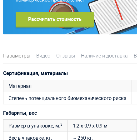
Рассчитать стоимость
Параметры
Видео
Отзывы
Наличие и доставка
Во
Сертификация, материалы
Материал
6
Степень потенциального биомеханического риска
R
Габариты, вес
3
Размер в упаковке, м.
1,2 х 0,9 х 0,9 м
Вес в упаковке, кг.
~ 250 кг.