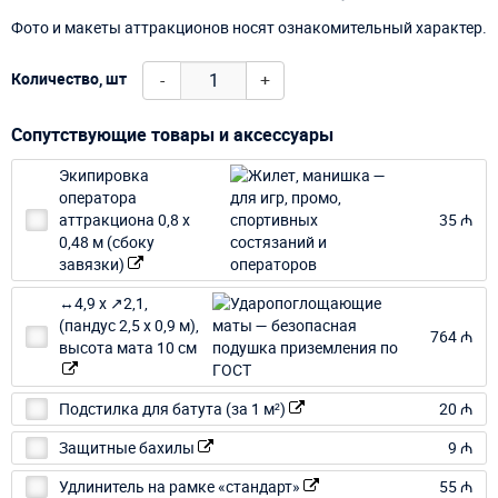
Фото и макеты аттракционов носят ознакомительный характер.
-
+
Количество, шт
Сопутствующие товары и аксессуары
Экипировка
оператора
аттракциона 0,8 х
35 ₼
0,48 м (сбоку
завязки)
↔4,9 х ↗2,1,
(пандус 2,5 х 0,9 м),
764 ₼
высота мата 10 см
Подстилка для батута (за 1 м²)
20 ₼
Защитные бахилы
9 ₼
Удлинитель на рамке «стандарт»
55 ₼