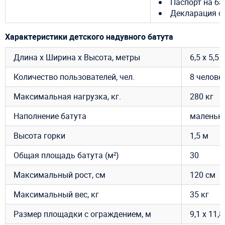
Паспорт на ба
Декларация о 
Характеристики детского надувного батута
Длина х Ширина х Высота, метры
6,5 х 5,5 
Количество пользователей, чел.
8 челове
Максимальная нагрузка, кг.
280 кг
Наполнение батута
маленька
Высота горки
1,5 м
Общая площадь батута (м²)
30
Максимальный рост, см
120 см
Максимальный вес, кг
35 кг
Размер площадки с ограждением, м
9,1 х 11,8