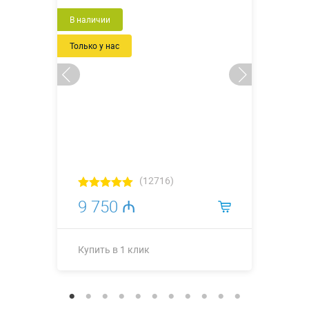
Новый
В наличии
Только у нас
(12716)
9 750 ₼
Купить в 1 клик