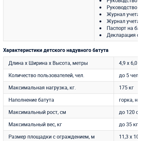
Руководство 
Руководство 
Журнал учета
Журнал учета
Паспорт на ба
Декларация о 
Характеристики детского надувного батута
Длина х Ширина х Высота, метры
4,9 х 6,
Количество пользователей, чел.
до 5 чело
Максимальная нагрузка, кг.
175 кг
Наполнение батута
горка, н
Максимальный рост, см
до 120 с
Максимальный вес, кг
до 35 кг
Размер площадки с ограждением, м
11,3 х 10