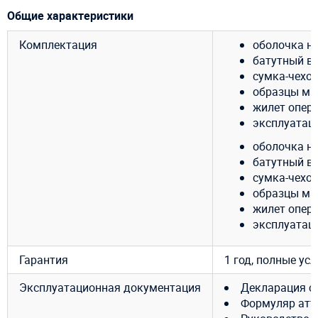
Общие характеристики
Комплектация
оболочка на
батутный ве
сумка-чехол
образцы ма
жилет опер
эксплуатац
оболочка на
батутный ве
сумка-чехол
образцы ма
жилет опер
эксплуатац
Гарантия
1 год, полные ус
Эксплуатационная документация
Декларация с
Формуляр атт