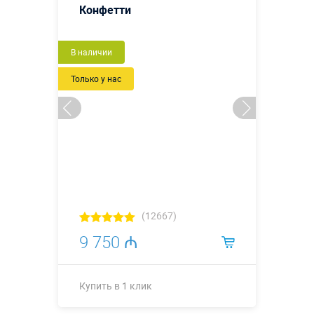
Конфетти
Новый
В наличии
Только у нас
(12667)
9 750 ₼
Купить в 1 клик