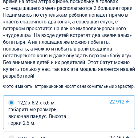
время на этом аттракционе, поскольку в головах
«огнедышащего змея» располагаются 2 большие горки.
Поднимаясь по ступенькам ребенок попадет прямо в
«пасть сказочного дракона», а совершая спуск, с
ветерком прокатится на языке импровизированного
«чудовища». На входе детей встретят два «величавых»
богатыря. А на площадке же можно побегать,
попрыгать, а можно и побыть в роли всадника
богатырского коня и даже обуздать верхом «бабу ягу».
Без внимания детей и их родителей. Этот батут можно
купить только у нас, так как эта модель является нашей
разработкой!
Фото и макеты аттракционов носят ознакомительный характер.
22 912 ₼
12,2 х 8,2 х 5,6 м:
габаритные размеры,
включая пандус. Высота
горки 2,5 м.
27 467 ₼