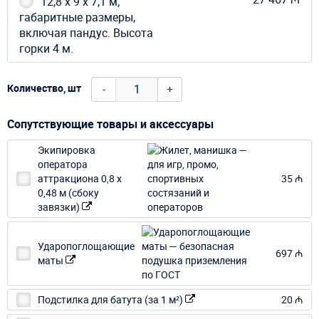
12,8 х 9 х 7,1 м;
габаритные размеры,
включая пандус. Высота
горки 4 м.
-
+
Количество, шт
Сопутствующие товары и аксессуары
Экипировка
оператора
аттракциона 0,8 х
35 ₼
0,48 м (сбоку
завязки)
Ударопоглощающие
697 ₼
маты
Подстилка для батута (за 1 м²)
20 ₼