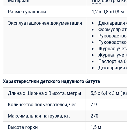
Материал
ПВХ
650 гр.м.кв.
Размер упаковки
1,2 х 0,8 х 0,8 м.
Эксплуатационная документация
Декларация с
Формуляр атт
Руководство 
Руководство 
Журнал учета
Журнал учета
Паспорт на ба
Декларация о 
Характеристики детского надувного батута
Длина х Ширина х Высота, метры
5,5 x 6,4 x 3 м ( в
Количество пользователей, чел.
7-9
Максимальная нагрузка, кг.
270
Высота горки
1,5 м