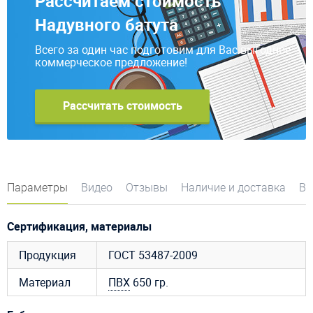
Рассчитаем стоимость
Надувного батута
Всего за один час подготовим для Вас выгодное
коммерческое предложение!
Рассчитать стоимость
Параметры
Видео
Отзывы
Наличие и доставка
Во
Сертификация, материалы
Продукция
ГОСТ 53487-2009
Материал
ПВХ
650 гр.