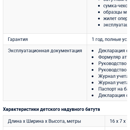
сумка-чехол
образцы ма
жилет опер
эксплуатац
Гарантия
1 год, полные ус
Эксплуатационная документация
Декларация с
Формуляр атт
Руководство 
Руководство 
Журнал учета
Журнал учета
Паспорт на ба
Декларация о 
Характеристики детского надувного батута
Длина х Ширина х Высота, метры
16 х 7 х