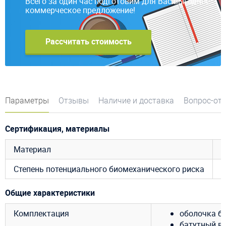
Всего за один час подготовим для Вас выгодное
коммерческое предложение!
Рассчитать стоимость
Параметры
Отзывы
Наличие и доставка
Вопрос-от
Сертификация, материалы
Материал
Степень потенциального биомеханического риска
R
Общие характеристики
Комплектация
оболочка ба
батутный ве