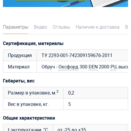
Параметры
Видео
Отзывы
Наличие и доставка
Во
Сертификация, материалы
Продукция
ТУ 2293-001-742309159676-2011
Материал
Обруч -
Оксфорд
300
DEN
2000
PU
, высо
Габариты, вес
3
Размер в упаковке, м.
0,2
Вес в упаковке, кг.
5
Общие характеристики
t эксплуатации, °C
от -25 до +35