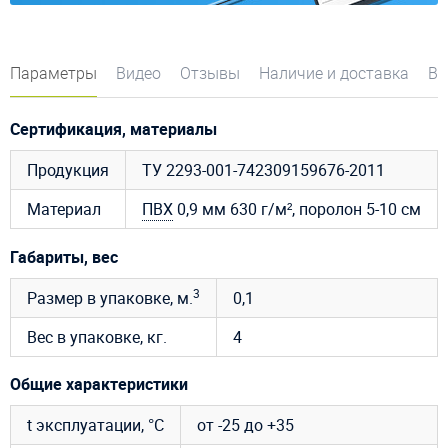
Параметры
Видео
Отзывы
Наличие и доставка
Во
Сертификация, материалы
Продукция
ТУ 2293-001-742309159676-2011
Материал
ПВХ
0,9 мм 630 г/м², поролон 5-10 см
Габариты, вес
3
Размер в упаковке, м.
0,1
Вес в упаковке, кг.
4
Общие характеристики
t эксплуатации, °C
от -25 до +35