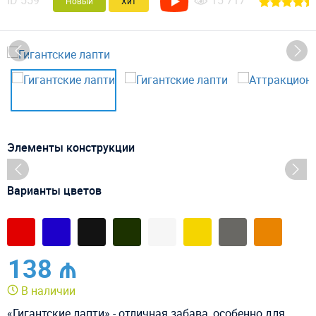
ID
559
15 717
Новый
Хит
Элементы конструкции
Варианты цветов
138 ₼
В наличии
«Гигантские лапти» - отличная забава, особенно для